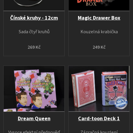
Čínské kruhy - 12cm
Magic Drawer Box
Sada čtyř kruhů
Kouzelná krabička
269 Kč
249 Kč
Dream Queen
Card-toon Deck 1
Vysoce efektní předpověď
Zázračná kouzlení