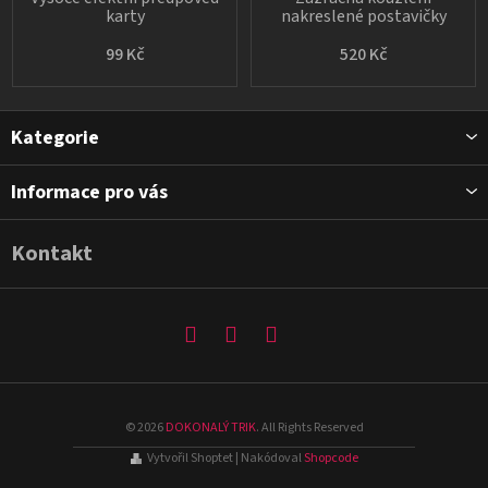
karty
nakreslené postavičky
99 Kč
520 Kč
Z
Kategorie
á
p
Informace pro vás
a
t
Kontakt
í
©
2026
DOKONALÝ TRIK
. All Rights Reserved
Vytvořil Shoptet
| Nakódoval
Shopcode