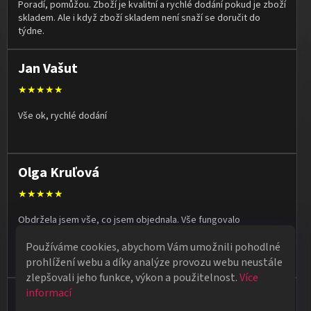
Poradí, pomůžou. Zboží je kvalitní a rychlé dodání pokud je zboží
skladem. Ale i když zboží skladem není snaží se doručit do
týdne.
Jan Vašut
★★★★★
Vše ok, rychlé dodání
Olga Kruľová
★★★★★
Obdržela jsem vše, co jsem objednala. Vše fungovalo
perfektně, syn měl velký úspěch s kouzelnickým představením
Používáme cookies, abychom Vám umožnili pohodlné
na školní besídce. Objednávka dorazila po 4 dnech, takže
naprostá spokojenost.
prohlížení webu a díky analýze provozu webu neustále
zlepšovali jeho funkce, výkon a použitelnost.
Více
informací
Vladimír Jirsák