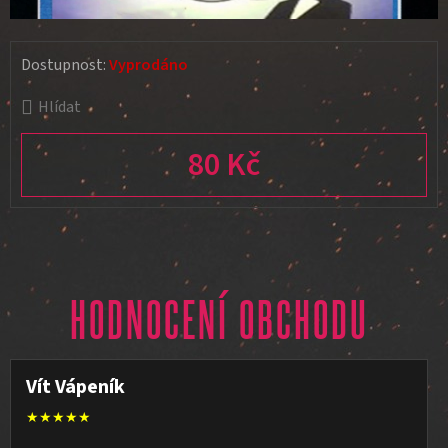
Dostupnost:
Vyprodáno
Hlídat
80 Kč
Měrná cena:
HODNOCENÍ OBCHODU
Vít Vápeník
★★★★★