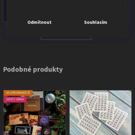
Nastavení
Vše v pořádku, výběr i dodání na 1.
Odmítnout
Souhlasím
Všechna hodnocení
Podobné produkty
NEJPRODÁVANĚJŠÍ
SKVĚLÝ DÁREK