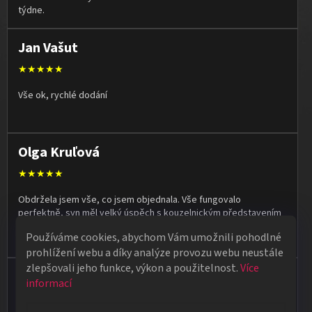
týdne.
Jan Vašut
★★★★★
Vše ok, rychlé dodání
Olga Kruľová
★★★★★
Obdržela jsem vše, co jsem objednala. Vše fungovalo
perfektně, syn měl velký úspěch s kouzelnickým představením
na školní besídce. Objednávka dorazila po 4 dnech, takže
Používáme cookies, abychom Vám umožnili pohodlné
naprostá spokojenost.
prohlížení webu a díky analýze provozu webu neustále
zlepšovali jeho funkce, výkon a použitelnost.
Více
Vladimír Jirsák
informací
★★★★★