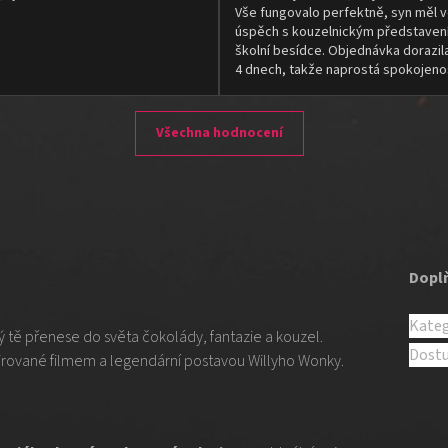
Vše fungovalo perfektně, syn měl v
úspěch s kouzelnickým představen
školní besídce. Objednávka dorazil
4 dnech, takže naprostá spokojeno
Všechna hodnocení
Dopl
Kateg
rý tě přenese do světa čokolády, fantazie a kouzel.
Dost
pirované filmem a legendární postavou Willyho Wonky.