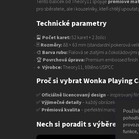
Tento balíček od Theory11 spojuje
prémiové mat
pro sběratele, ale i kouzelníky, kteří chtějí upoutat
Technické parametry
🎴
Počet karet:
52 karet + 2 žolíci
🃏
Rozměry:
88 × 63 mm (standardní pokerová veli
🎨
Barva rubu:
Fialová se zlatými a čokoládovými 
🏆
Povrchová úprava:
Premium embossed finish
🔹
Výrobce:
Theory11, tištěno USPCC
Proč si vybrat Wonka Playing C
✅
Oficiálně licencovaný design
– inspirovaný f
✅
Výjimečné detaily
– každý obrázek je malým 
✅
Prémiová kvalita
– perfektní manipulace a skl
Použív
pohodln
Nech si poradit s výběrem kare
provozu
funkce,