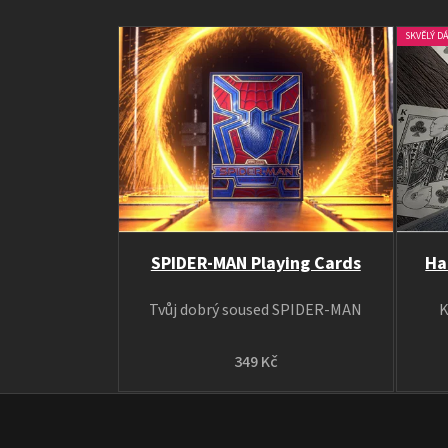
SKVĚLÝ D
SPIDER-MAN Playing Cards
Ha
Tvůj dobrý soused SPIDER-MAN
K
349 Kč
Z