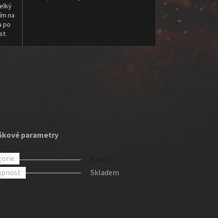
elký
ím na
a po
st.
ňkové parametry
orie
Karty
upnost
Skladem