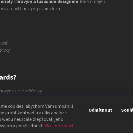
eriály
s
hravým a luxusním designem
. Ideální nejen
 pozornost hned při prvním triku.
kost)
prvky
ards?
ilmovým světem Wonky
uměleckým dílem
uz
áme cookies, abychom Vám umožnili
Odmítnout
Souh
é prohlížení webu a díky analýze
t 👇
 webu neustále zlepšovali jeho
 výkon a použitelnost.
Více informací