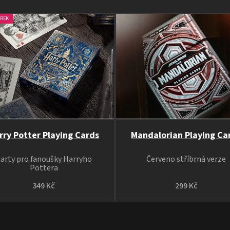
ÁREK
rry Potter Playing Cards
Mandalorian Playing Ca
arty pro fanoušky Harryho
Červeno stříbrná verze
Pottera
349 Kč
299 Kč