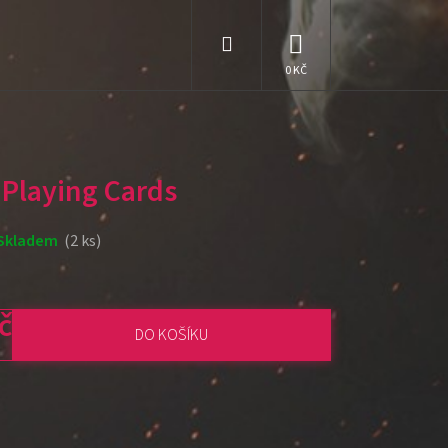
Hledat
NÁKUPNÍ
KOŠÍK
Playing Cards
Skladem
(2 ks)
č
DO KOŠÍKU
: