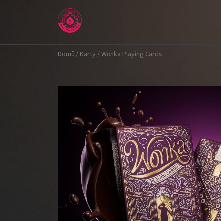
Přejít
na
obsah
Domů
/
Karty
/
Wonka Playing Cards