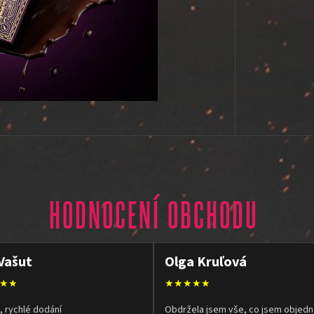
HODNOCENÍ OBCHODU
Vašut
Olga Kruľová
★★
★★★★★
, rychlé dodání
Obdržela jsem vše, co jsem objedn