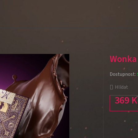
Wonka 
Dostupnost:
Hlídat
369 K
Měrná cena