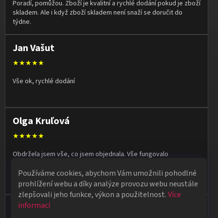
Poradí, pomůžou. Zboží je kvalitní a rychlé dodání pokud je zboží
skladem. Ale i když zboží skladem není snaží se doručit do
týdne.
Jan Vašut
★★★★★
Vše ok, rychlé dodání
Olga Kruľová
★★★★★
Obdržela jsem vše, co jsem objednala. Vše fungovalo
perfektně, syn měl velký úspěch s kouzelnickým představením
Používáme cookies, abychom Vám umožnili pohodlné
na školní besídce. Objednávka dorazila po 4 dnech, takže
naprostá spokojenost.
prohlížení webu a díky analýze provozu webu neustále
zlepšovali jeho funkce, výkon a použitelnost.
Více
informací
Vladimír Jirsák