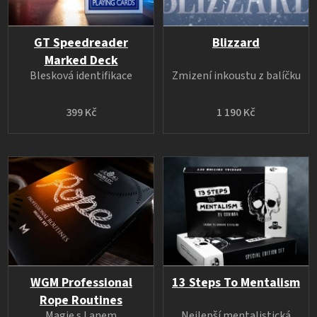
GT Speedreader
Blizzard
Marked Deck
Blesková identifikace
Zmizení inkoustu z balíčku
399 Kč
1 190 Kč
WGM Professional
13 Steps To Mentalism
Rope Routines
Magie s Lanem
Nejlepší mentalistická