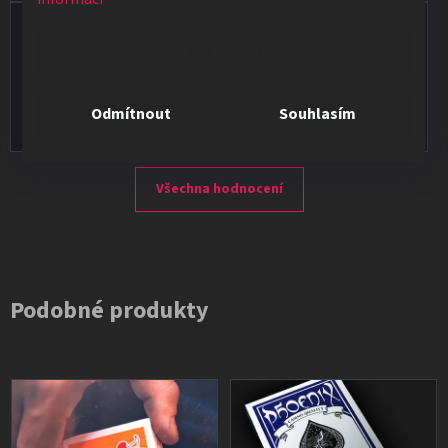
Vladimír Jirsák
Nastavení
★★★★★
Vše v pořádku, výběr i dodání na 1.
Odmítnout
Souhlasím
Všechna hodnocení
Podobné produkty