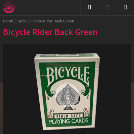
Přejít
na
Hledat
NÁKUPNÍ
obsah
Domů
/
Karty
/
Bicycle Rider Back Green
KOŠÍK
Bicycle Rider Back Green