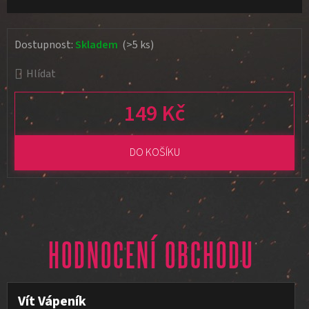
Dostupnost:
Skladem
(>5 ks)
Hlídat
149 Kč
Měrná cena:
DO KOŠÍKU
HODNOCENÍ OBCHODU
Vít Vápeník