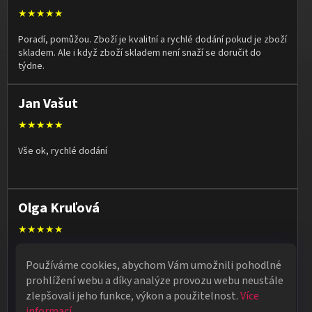
★★★★★
Poradí, pomůžou. Zboží je kvalitní a rychlé dodání pokud je zboží
skladem. Ale i když zboží skladem není snaží se doručit do
týdne.
Jan Vašut
★★★★★
Vše ok, rychlé dodání
Olga Kruľová
★★★★★
Obdržela jsem vše, co jsem objednala. Vše fungovalo
Používáme cookies, abychom Vám umožnili pohodlné
perfektně, syn měl velký úspěch s kouzelnickým představením
prohlížení webu a díky analýze provozu webu neustále
na školní besídce. Objednávka dorazila po 4 dnech, takže
zlepšovali jeho funkce, výkon a použitelnost.
Více
naprostá spokojenost.
informací