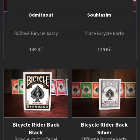
Odmítnout
Souhlasím
Bicycle Rider Back
Bicycle Rider Back
Fuchsia
Gold
Růžové Bicycle karty
Zlaté Bicycle karty
149 Kč
149 Kč
Bicycle Rider Back
Bicycle Rider Back
Black
Silver
Bicycle karty v černé
Stříbrné Bicycle karty