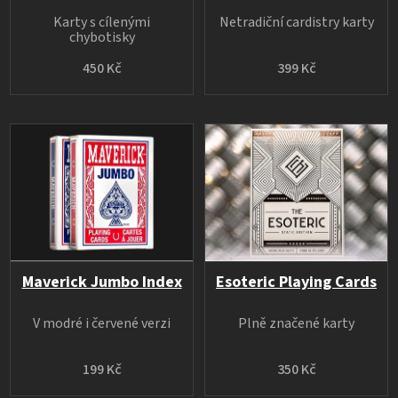
Karty s cílenými
Netradiční cardistry karty
chybotisky
450 Kč
399 Kč
Maverick Jumbo Index
Esoteric Playing Cards
V modré i červené verzi
Plně značené karty
199 Kč
350 Kč