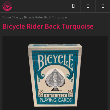
Přejít
na
Hledat
NÁKUPNÍ
obsah
Domů
/
Karty
/
Bicycle Rider Back Turquoise
KOŠÍK
Bicycle Rider Back Turquoise