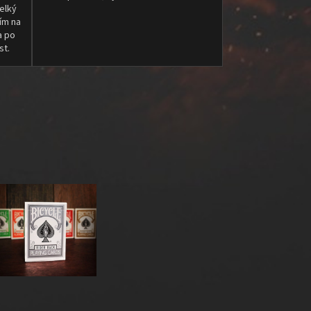
elký
ím na
a po
st.