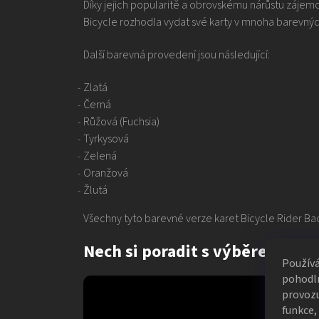
Díky jejich popularitě a obrovskému nárůstu zájemc
Bicycle rozhodla vydat své karty v mnoha barevnýc
Další barevná provedení jsou následující:
Zlatá
Černá
Růžová (Fuchsia)
Tyrkysová
Zelená
Oranžová
Žlutá
Všechny tyto barevné verze karet Bicycle Rider B
Nech si poradit s výběrem kare
Použív
pohodln
provozu
funkce,