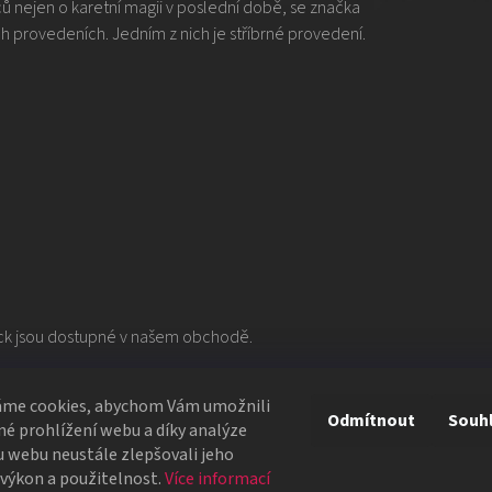
ů nejen o karetní magii v poslední době, se značka
h provedeních. Jedním z nich je stříbrné provedení.
ack jsou dostupné v našem obchodě.
t 👇
áme cookies, abychom Vám umožnili
Odmítnout
Souh
é prohlížení webu a díky analýze
 webu neustále zlepšovali jeho
 výkon a použitelnost.
Více informací