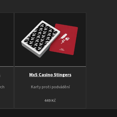
s
MxS Casino Stingers
ých
Karty proti podvádění
449 Kč