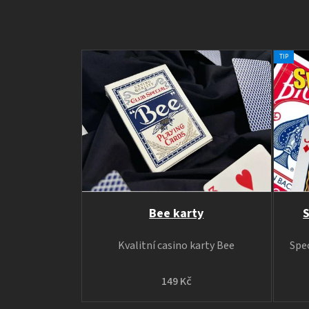
TIP
Bee karty
S
Kvalitní casino karty Bee
Spec
149 Kč