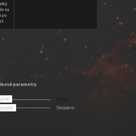
elký
ím na
a po
st.
ňkové parametry
orie
Karty
upnost
Skladem