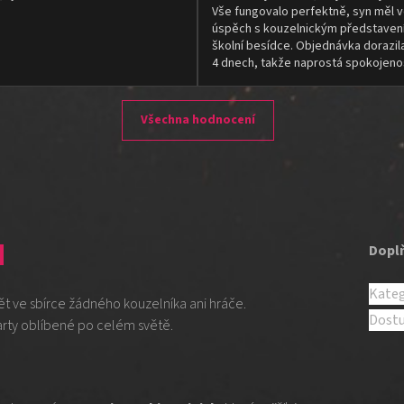
Vše fungovalo perfektně, syn měl v
úspěch s kouzelnickým představen
školní besídce. Objednávka dorazil
4 dnech, takže naprostá spokojeno
Všechna hodnocení
d
Dopl
Kateg
ět ve sbírce žádného kouzelníka ani hráče.
Dost
karty oblíbené po celém světě.