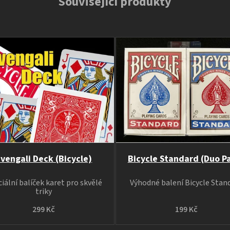
Související produkty
vengali Deck (Bicycle)
Bicycle Standard (Duo P
iální balíček karet pro skvělé
Výhodné balení Bicycle Stan
triky
299 Kč
199 Kč