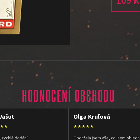
109 K
Měrná cena
HODNOCENÍ OBCHODU
Vašut
Olga Kruľová
★★
★★★★★
, rychlé dodání
Obdržela jsem vše, co jsem objedn