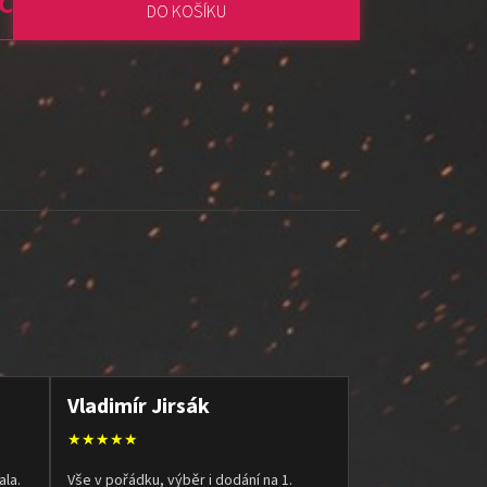
č
DO KOŠÍKU
:
Vladimír Jirsák
★★★★★
ala.
Vše v pořádku, výběr i dodání na 1.