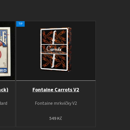
TIP
ack)
Fontaine Carrots V2
dard
Fontaine mrkvičky V2
549 Kč