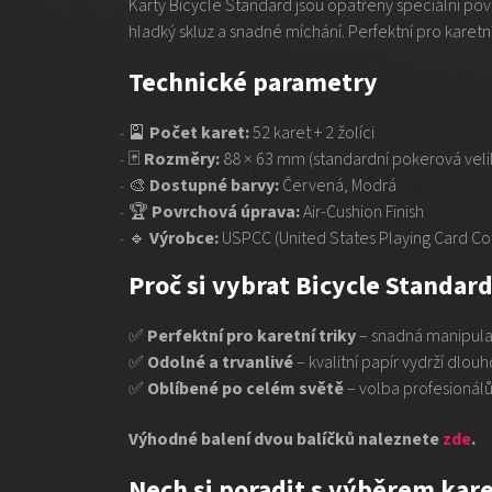
Karty Bicycle Standard jsou opatřeny speciální p
hladký skluz a snadné míchání. Perfektní pro karetní
Technické parametry
🎴
Počet karet:
52 karet + 2 žolíci
🃏
Rozměry:
88 × 63 mm (standardní pokerová veli
🎨
Dostupné barvy:
Červená, Modrá
🏆
Povrchová úprava:
Air-Cushion Finish
🔹
Výrobce:
USPCC (United States Playing Card C
Proč si vybrat Bicycle Standar
✅
Perfektní pro karetní triky
– snadná manipula
✅
Odolné a trvanlivé
– kvalitní papír vydrží dlo
✅
Oblíbené po celém světě
– volba profesionálů
Výhodné balení dvou balíčků naleznete
zde
.
Nech si poradit s výběrem kare