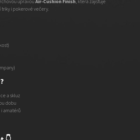
ovrchovou úpravou
Air-Cushion Finish
, která zajišťuje
 triky i pokerové večery.
kost)
ompany)
d?
ce a skluz
uhou dobu
 i amatérů
t 👇