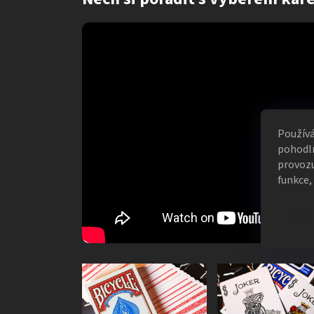
Použív
pohodln
provozu
funkce,
Nast