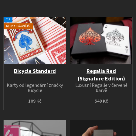
TIP
NEJPRODÁVANĚJŠÍ
Bicycle Standard
Regalia Red
(Signature Edition)
Karty od legendární značky
Luxusní Regalie v červené
Bicycle
barvě
109 Kč
549 Kč