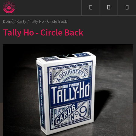
Přejít
na
Hledat
NÁKUPNÍ
obsah
Domů
/
Karty
/
Tally Ho - Circle Back
KOŠÍK
Tally Ho - Circle Back