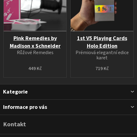
Pink Remedies by
1st V5 Playing Cards
Madison x Schneider
Holo Edition
Růžové Remedies
Prémiová elegantní edice
karet
449 Kč
719 Kč
Z
Kategorie
á
p
Informace pro vás
a
t
Kontakt
í