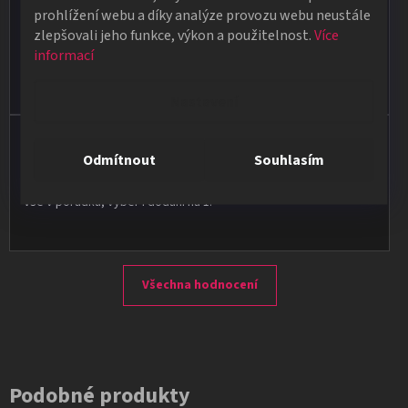
★★★★★
prohlížení webu a díky analýze provozu webu neustále
zlepšovali jeho funkce, výkon a použitelnost.
Více
Obdržela jsem vše, co jsem objednala. Vše fungovalo
informací
perfektně, syn měl velký úspěch s kouzelnickým představením
na školní besídce. Objednávka dorazila po 4 dnech, takže
naprostá spokojenost.
Nastavení
Vladimír Jirsák
Odmítnout
Souhlasím
★★★★★
Vše v pořádku, výběr i dodání na 1.
Všechna hodnocení
Podobné produkty