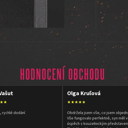
HODNOCENÍ OBCHODU
Vašut
Olga Kruľová
★★
★★★★★
, rychlé dodání
Obdržela jsem vše, co jsem objedn
Vše fungovalo perfektně, syn měl v
úspěch s kouzelnickým představen