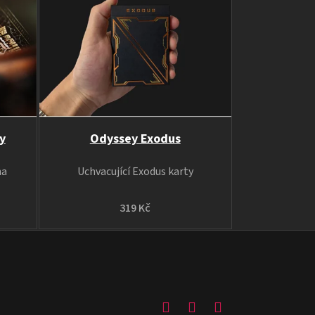
y
Odyssey Exodus
na
Uchvacující Exodus karty
319 Kč