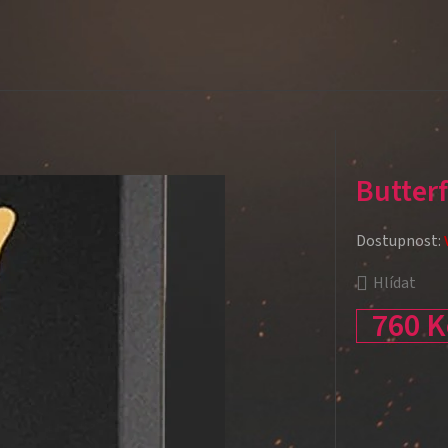
Butter
Dostupnost:
Hlídat
760 K
Měrná cena