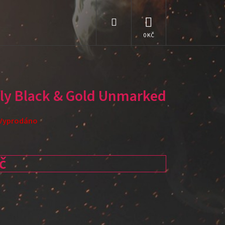
Hledat
NÁKUPNÍ
KOŠÍK
fly Black & Gold Unmarked
Vyprodáno
č
: