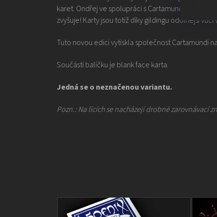
karet. Ondřej ve spolupráci s Cartamundi docílil toh
zvyšuje! Karty jsou totiž díky gildingu odolnější vůči 
Tuto novou edici vytiskla společnost Cartamundi na S
Součástí balíčku je blank face karta.
Jedná se o neznačenou variantu.
Pozn.: Na lících se nacházejí drobné zarovnávací z