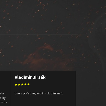
Vladimír Jirsák
★★★★★
ala.
Vše v pořádku, výběr i dodání na 1.
elký
ím na