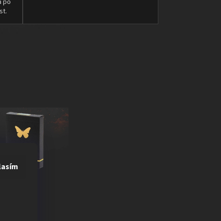
a po
st.
lasím