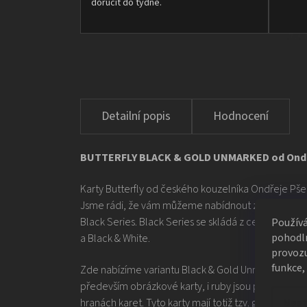
doručit do týdne.
Hodnocení
BUTTERFLY BLACK & GOLD UNMARKED od Ondř
Karty Butterfly od českého kouzelníka Ondřeje Pšen
Jsme rádi, že vám můžeme nabídnout zbrusu novou 
Black Series. Black Series se skládá z celkem tří nov
Použív
pohodln
a Black & White.
provozu
funkce,
Zde nabízíme variantu Black & Gold Unmarked, jedn
především obrázkové karty, i ruby jsou pokryté obro
Nast
hranách karet. Tyto karty mají totiž tzv. gilded edges