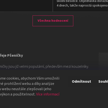
školní besídce. Objednávka dorazil
4 dnech, takže naprostá spokojeno
Všechna hodnocení
eje Pšeničky
ičky jsou již velmi populární, především mezi kouzelníky.
edici těchto karet, která se souhrnně označuje jako
ých variant karet Butterfly - Black & Gold, Black & Silver
áme cookies, abychom Vám umožnili
Odmítnout
Souh
é prohlížení webu a díky analýze
 webu neustále zlepšovali jeho
 výkon a použitelnost.
Více informací
á se tedy o černo-zlaté neznačené karty Butterfly. Líce,
vským množstvím zlaté fólie. "Zlato" však najdete i na
avení
. Gilding je technika, při které se fólie nanáší na hrany