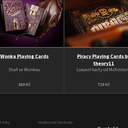
Wonka Playing Cards
Piracy Playing Cards b
theory11
Staň se Wonkou
Luxusní karty od McKinno
369 Kč
729 Kč
 triky
Hodnocení obchodu