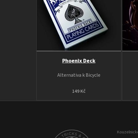
Phoenix Deck
Alternativa k Bicycle
149 Kč
Z
á
p
Kouzelnické
a