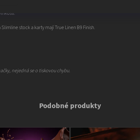
o, že nejen gilding neškodí kvalitě karet, naopak ji
vlhkosti.
limline stock a karty mají True Linen B9 Finish.
načky, nejedná se o tiskovou chybu.
Podobné produkty