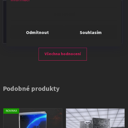
Vladimír Jirsák
Nastavení
★★★★★
Vše v pořádku, výběr i dodání na 1.
Odmítnout
Souhlasím
Všechna hodnocení
Podobné produkty
NOVINKA