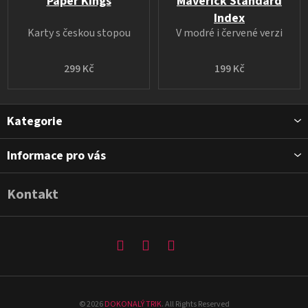
Paper Kings
Maverick Standard
Index
Karty s českou stopou
V modré i červené verzi
299 Kč
199 Kč
Z
Kategorie
á
p
Informace pro vás
a
t
Kontakt
í
©
2026
DOKONALÝ TRIK
. All Rights Reserved