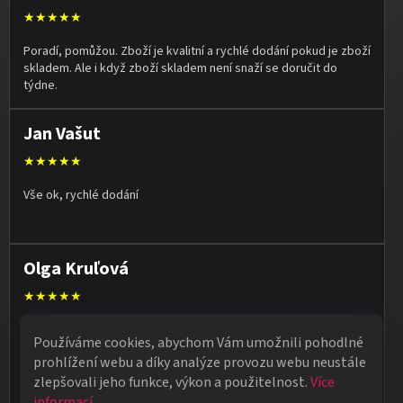
★★★★★
Poradí, pomůžou. Zboží je kvalitní a rychlé dodání pokud je zboží
skladem. Ale i když zboží skladem není snaží se doručit do
týdne.
Jan Vašut
★★★★★
Vše ok, rychlé dodání
Olga Kruľová
★★★★★
Obdržela jsem vše, co jsem objednala. Vše fungovalo
Používáme cookies, abychom Vám umožnili pohodlné
perfektně, syn měl velký úspěch s kouzelnickým představením
prohlížení webu a díky analýze provozu webu neustále
na školní besídce. Objednávka dorazila po 4 dnech, takže
zlepšovali jeho funkce, výkon a použitelnost.
Více
naprostá spokojenost.
informací