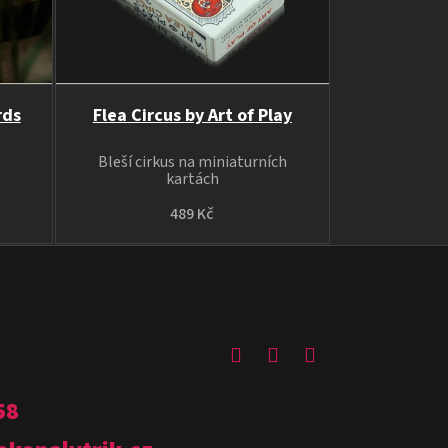
rds
Flea Circus by Art of Play
Bleší cirkus na miniaturních
kartách
489 Kč
58