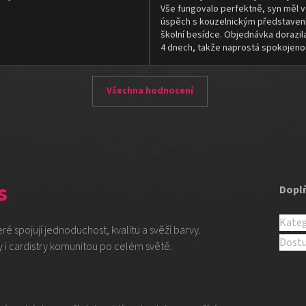
Vše fungovalo perfektně, syn měl v
úspěch s kouzelnickým představen
školní besídce. Objednávka dorazil
4 dnech, takže naprostá spokojeno
Všechna hodnocení
s
Dopl
Kateg
teré spojují jednoduchost, kvalitu a svěží barvy.
Dost
 i cardistry komunitou po celém světě.