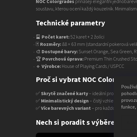
NOC Colorgrades
přinášejí elegantní jednobarevn
soustavu, kterou ocení každý kouzelník. Minimali
Technické parametry
🎴
Počet karet:
52 karet + 2 žolíci
🃏
Rozměry:
88 × 63 mm (standardní pokerová veli
🎨
Dostupné barvy:
Sunset Orange, Sea Green, R
🏆
Povrchová úprava:
Premium Thin Crushed St
🔹
Výrobce:
House of Playing Cards / USPCC
Proč si vybrat NOC Colorgrades
Použív
pohodln
✅
Skrytě značené karty
– ideální pro kouzla
provozu
✅
Minimalistický design
– čistý vzhled bez rušiv
funkce,
✅
Více barevných variant
– pro každou náladu i s
Nech si poradit s výběrem kare
Nast