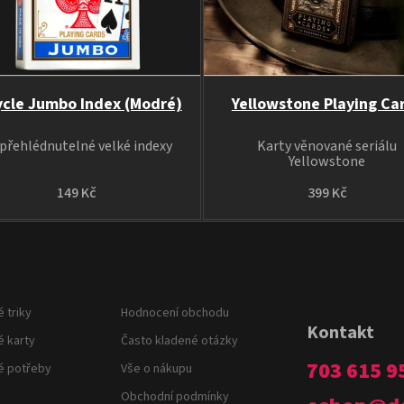
ycle Jumbo Index (Modré)
Yellowstone Playing Ca
přehlédnutelné velké indexy
Karty věnované seriálu
Yellowstone
149 Kč
399 Kč
 triky
Hodnocení obchodu
Kontakt
é karty
Často kladené otázky
703 615 9
é potřeby
Vše o nákupu
Obchodní podmínky