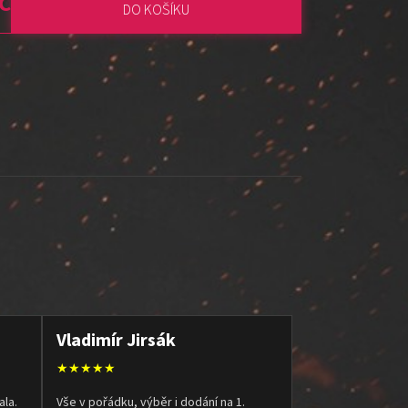
č
DO KOŠÍKU
:
Vladimír Jirsák
★★★★★
ala.
Vše v pořádku, výběr i dodání na 1.