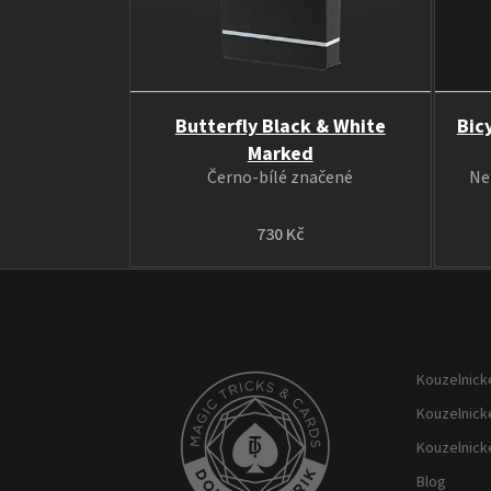
Butterfly Black & White
Bic
Marked
Černo-bílé značené
Ne
730 Kč
Z
á
p
Kouzelnické
a
t
Kouzelnick
í
Kouzelnick
Blog