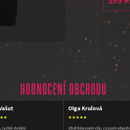
399 K
Měrná cena
HODNOCENÍ OBCHODU
Vašut
Olga Kruľová
★★
★★★★★
, rychlé dodání
Obdržela jsem vše, co jsem objedn