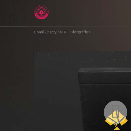
Přejít
na
obsah
Domů
/
Karty
/
NOC Colorgrades