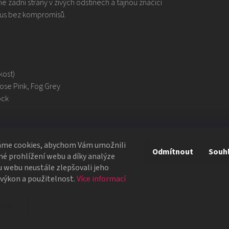
é zadní strany v živých odstínech a tajnou značící
smus bez kompromisů.
kost)
ose Pink, Fog Grey
ock
?
áme cookies, abychom Vám umožnili
Odmítnout
Souh
é prohlížení webu a díky analýze
 webu neustále zlepšovali jeho
ých prvků
 výkon a použitelnost.
Více informací
tyl
t 👇
avení