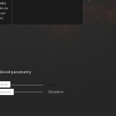
elký
ím na
a po
st.
ňkové parametry
orie
Karty
upnost
Skladem