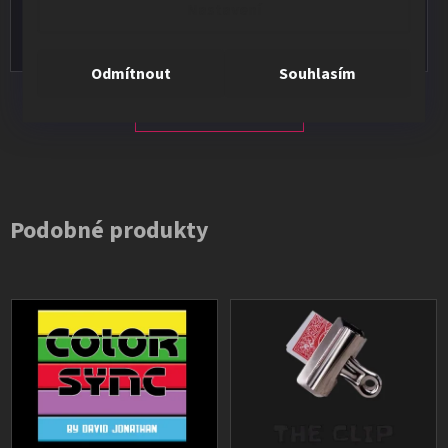
Nastavení
Vše v pořádku, výběr i dodání na 1.
Odmítnout
Souhlasím
Všechna hodnocení
Podobné produkty