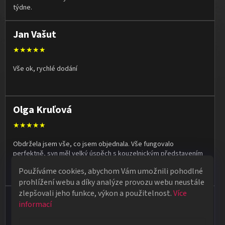
týdne.
Jan Vašut
★★★★★
Vše ok, rychlé dodání
Olga Kruľová
★★★★★
Obdržela jsem vše, co jsem objednala. Vše fungovalo
perfektně, syn měl velký úspěch s kouzelnickým představením
na školní besídce. Objednávka dorazila po 4 dnech, takže
Používáme cookies, abychom Vám umožnili pohodlné
naprostá spokojenost.
prohlížení webu a díky analýze provozu webu neustále
zlepšovali jeho funkce, výkon a použitelnost.
Více
Vladimír Jirsák
informací
★★★★★