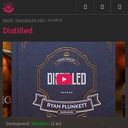
Přejít
na
Hledat
NÁKUPNÍ
obsah
Domů
/
Kouzelnické triky
/
Distilled
KOŠÍK
Distilled
Dostupnost:
Skladem
(1 ks)