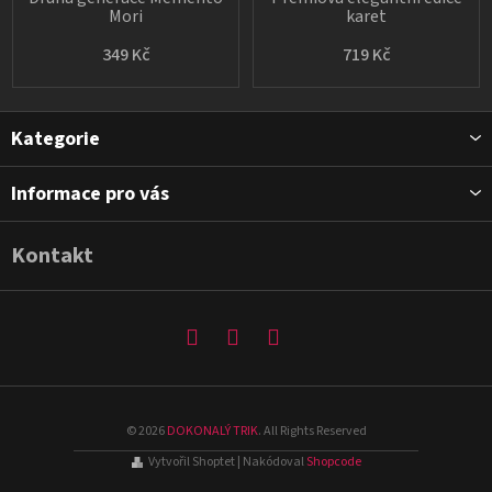
Mori
karet
349 Kč
719 Kč
Z
Kategorie
á
p
Informace pro vás
a
t
Kontakt
í
©
2026
DOKONALÝ TRIK
. All Rights Reserved
Vytvořil Shoptet
| Nakódoval
Shopcode