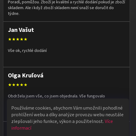
Poradí, pomůžou. Zboží je kvalitní a rychlé dodání pokud je zboží
skladem. Ale i když zboží skladem není snaží se doručit do
týdne.
Jan Vašut
★★★★★
Vše ok, rychlé dodání
Olga Kruľová
★★★★★
Obdržela jsem vše, co jsem objednala. Vše fungovalo
perfektně, syn měl velký úspěch s kouzelnickým představením
Používáme cookies, abychom Vám umožnili pohodlné
na školní besídce. Objednávka dorazila po 4 dnech, takže
naprostá spokojenost.
prohlížení webu a díky analýze provozu webu neustále
zlepšovali jeho funkce, výkon a použitelnost.
Více
informací
Vladimír Jirsák