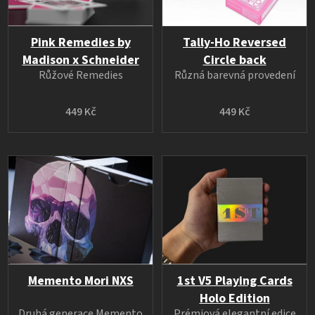
Pink Remedies by
Tally-Ho Reversed
Madison x Schneider
Circle back
Růžové Remedies
Různá barevná provedení
449 Kč
449 Kč
Memento Mori NXS
1st V5 Playing Cards
Holo Edition
Druhá generace Memento
Prémiová elegantní edice