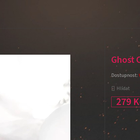
Ghost 
Dostupnost:
Hlídat
279 K
Měrná cena