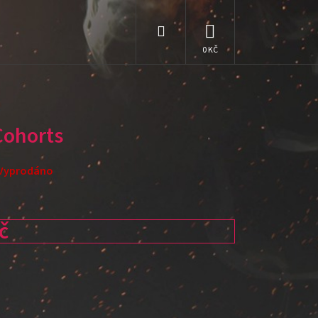
Hledat
NÁKUPNÍ
KOŠÍK
Cohorts
Vyprodáno
č
: