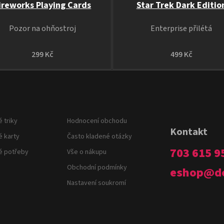
ireworks Playing Cards
Star Trek Dark Editio
Pozor na ohňostroj
Enterprise přilétá
299 Kč
499 Kč
 triky
Hodnocení obchodu
Kontakt
é karty
Často kladené otázky
703 615 9
é potřeby
Vše o nákupu
Obchodní podmínky
eshop
@
d
Nastavení soukromí