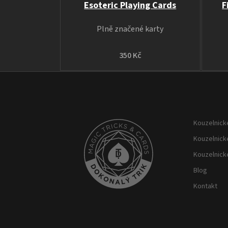
Esoteric Playing Cards
F
Plně značené karty
350 Kč
Z
á
p
Kouzelnické
a
t
Kouzelnick
í
Kouzelnick
Blog
Kontakt