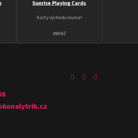
n
Sunrise Playing Cards
Karty východu slunce!
399 Kč
58
okonalytrik.cz