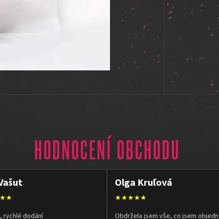
HODNOCENÍ OBCHODU
Vašut
Olga Kruľová
★★
★★★★★
, rychlé dodání
Obdržela jsem vše, co jsem objedn