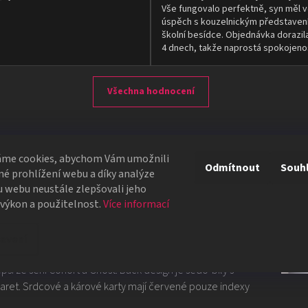
Vše fungovalo perfektně, syn měl v
úspěch s kouzelnickým představen
školní besídce. Objednávka dorazil
4 dnech, takže naprostá spokojeno
Všechna hodnocení
áme cookies, abychom Vám umožnili
Odmítnout
Souh
é prohlížení webu a díky analýze
 webu neustále zlepšovali jeho
 výkon a použitelnost.
Více informací
u klasickému designu, který v sobě skrývá prro
tiž plně značené.
avení
ší ze sérií Cohort a Ghost. Back design je šedo-bílý s
 karet. Srdcové a kárové karty mají červené pouze indexy