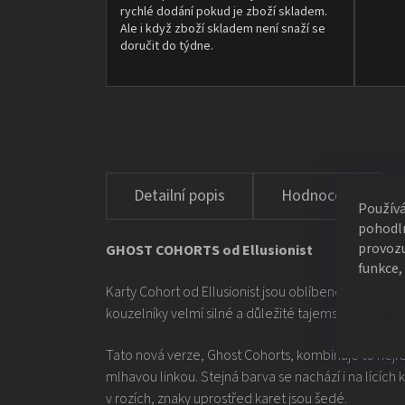
rychlé dodání pokud je zboží skladem.
Ale i když zboží skladem není snaží se
doručit do týdne.
Hodnocení
Použív
pohodln
provozu
GHOST COHORTS od Ellusionist
funkce,
Karty Cohort od Ellusionist jsou oblíbené díky svém
kouzelníky velmí silné a důležité tajemství. Jsou to
Nast
Tato nová verze, Ghost Cohorts, kombinuje to nejlep
mlhavou linkou. Stejná barva se nachází i na lících
v rozích, znaky uprostřed karet jsou šedé.