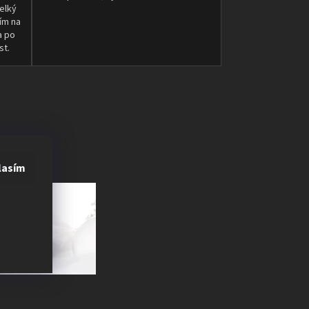
elký
ím na
a po
st.
lasím