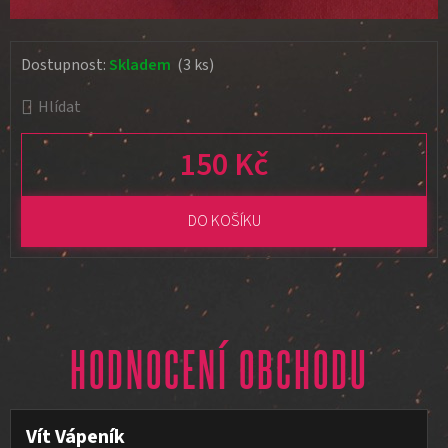
Dostupnost:
Skladem
(3 ks)
Hlídat
150 Kč
Měrná cena:
DO KOŠÍKU
HODNOCENÍ OBCHODU
Vít Vápeník