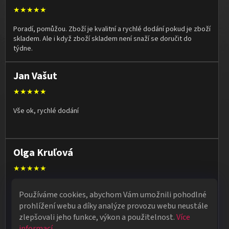
★★★★★
Poradí, pomůžou. Zboží je kvalitní a rychlé dodání pokud je zboží
skladem. Ale i když zboží skladem není snaží se doručit do
týdne.
Jan Vašut
★★★★★
Vše ok, rychlé dodání
Olga Kruľová
★★★★★
Obdržela jsem vše, co jsem objednala. Vše fungovalo
Používáme cookies, abychom Vám umožnili pohodlné
perfektně, syn měl velký úspěch s kouzelnickým představením
prohlížení webu a díky analýze provozu webu neustále
na školní besídce. Objednávka dorazila po 4 dnech, takže
zlepšovali jeho funkce, výkon a použitelnost.
Více
naprostá spokojenost.
informací