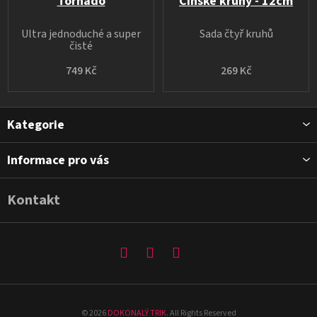
Tornado
Čínské kruhy - 12cm
Ultra jednoduché a super
Sada čtyř kruhů
čisté
749 Kč
269 Kč
Z
Kategorie
á
p
Informace pro vás
a
t
Kontakt
í
©
2026
DOKONALÝ TRIK
. All Rights Reserved