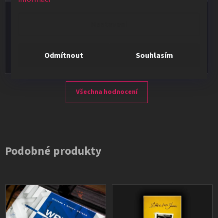
Vladimír Jirsák
Nastavení
★★★★★
Vše v pořádku, výběr i dodání na 1.
Odmítnout
Souhlasím
Všechna hodnocení
Podobné produkty