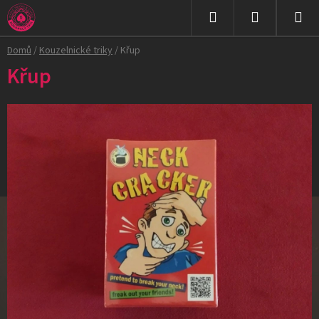
Přejít
na
Hledat
NÁKUPNÍ
obsah
Domů
/
Kouzelnické triky
/
Křup
KOŠÍK
Křup