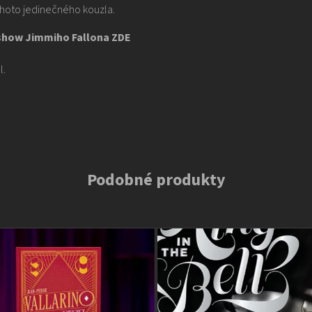
ohoto jedinečného kouzla.
v show Jimmiho Fallona
ZDE
l.
Podobné produkty