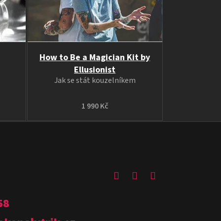
How to Be a Magician Kit by
Ellusionist
Jak se stát kouzelníkem
1 990 Kč
58