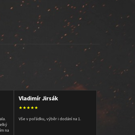
Vladimír Jirsák
★★★★★
ala.
Vše v pořádku, výběr i dodání na 1.
elký
ím na