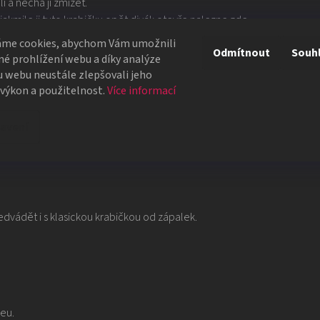
í a nechá ji zmizet.
jakmile ji tuto krabičku opět divák otevře nalezne zde
áme cookies, abychom Vám umožnili
Odmítnout
Souh
ek a vybere si z balíčku karet libovolnou kartu.
é prohlížení webu a díky analýze
rky zmizí a svírá v ruce vybranou kartu, která z balíčku
 webu neustále zlepšovali jeho
 výkon a použitelnost.
Více informací
ALKAMI.
avení
dvádět i s klasickou krabičkou od zápalek.
eu.