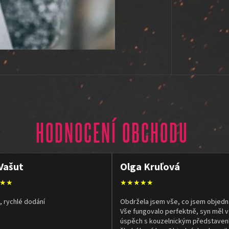
HODNOCENÍ OBCHODU
Vašut
Olga Kruľová
★★
★★★★★
, rychlé dodání
Obdržela jsem vše, co jsem objedn
Vše fungovalo perfektně, syn měl v
úspěch s kouzelnickým představen