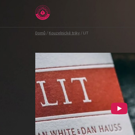
Přejít
na
obsah
Domů
/
Kouzelnické triky
/
LIT