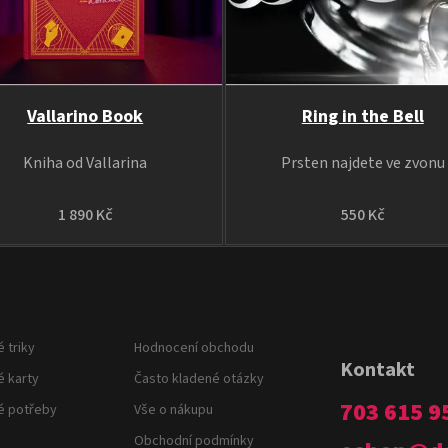
Vallarino Book
Ring in the Bell
Kniha od Vallarina
Prsten najdete ve zvonu
1 890 Kč
550 Kč
 triky
Hodnocení obchodu
Kontakt
é karty
Často kladené otázky
703 615 9
é potřeby
Vše o nákupu
Obchodní podmínky