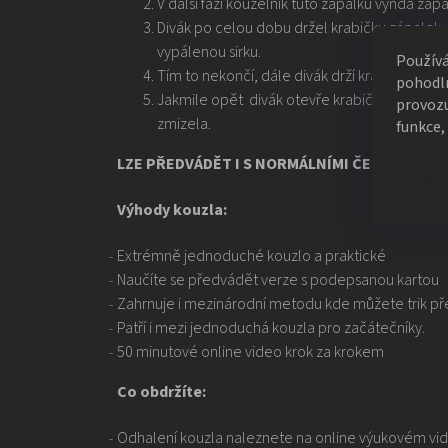
V další fázi kouzelník tuto zápalku vyndá zapál
Divák po celou dobu držel krabičku zápalek, 
vypálenou sirku.
Použív
Tím to nekončí, dále divák drží krabičku zápal
pohodln
Jakmile opět divák otevře krabičku zápalek, si
provozu
zmizela.
funkce,
LZE PŘEDVÁDĚT I S NORMÁLNÍMI ČESKÝMI ZÁP
Nast
Výhody kouzla:
Extrémně jednoduché kouzlo a praktické
Naučíte se předvádět verze s podepsanou kartou
Zahrnuje i mezinárodní metodu kde můžete trik pře
Patří i mezi jednoduchá kouzla pro začátečníky.
50 minutové online video krok za krokem
Co obdržíte:
Odhalení kouzla naleznete na online výukovém vid