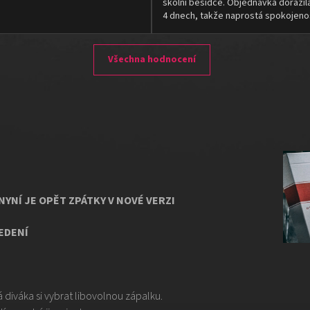
školní besídce. Objednávka dorazil
4 dnech, takže naprostá spokojeno
Všechna hodnocení
 NYNÍ JE OPĚT ZPÁTKY V NOVÉ VERZI
EDENÍ
diváka si vybrat libovolnou zápalku.