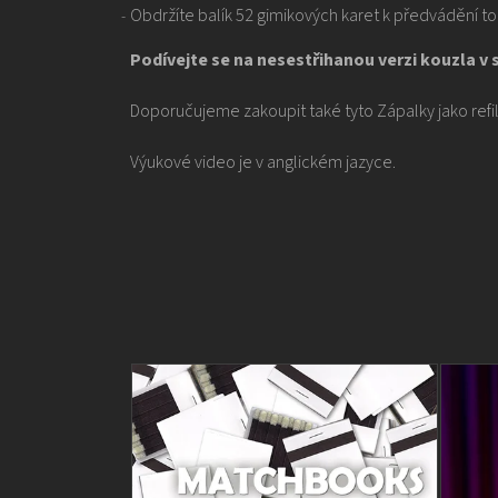
Obdržíte balík 52 gimikových karet k předvádění t
Podívejte se na nesestřihanou verzi kouzla 
Doporučujeme zakoupit také tyto
Zápalky
jako refil
Výukové video je v anglickém jazyce.