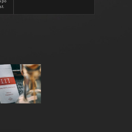
a po
st.