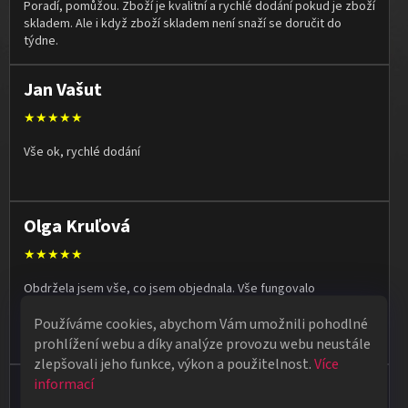
Poradí, pomůžou. Zboží je kvalitní a rychlé dodání pokud je zboží
skladem. Ale i když zboží skladem není snaží se doručit do
týdne.
Jan Vašut
★★★★★
Vše ok, rychlé dodání
Olga Kruľová
★★★★★
Obdržela jsem vše, co jsem objednala. Vše fungovalo
perfektně, syn měl velký úspěch s kouzelnickým představením
Používáme cookies, abychom Vám umožnili pohodlné
na školní besídce. Objednávka dorazila po 4 dnech, takže
naprostá spokojenost.
prohlížení webu a díky analýze provozu webu neustále
zlepšovali jeho funkce, výkon a použitelnost.
Více
informací
Vladimír Jirsák