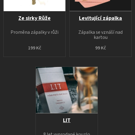
Ze sirky Růže
Levitující zápalka
Proměna zápalky v růži
Zápalka se vznáší nad
kartou
199 Kč
99 Kč
LIT
8 let vyprodané kouzlo