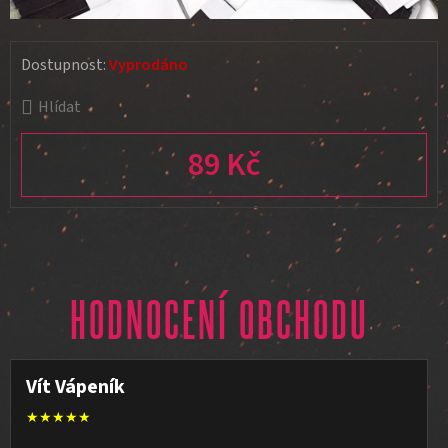
Dostupnost:
Vyprodáno
Hlídat
89 Kč
Měrná cena:
HODNOCENÍ OBCHODU
Vít Vápeník
★★★★★