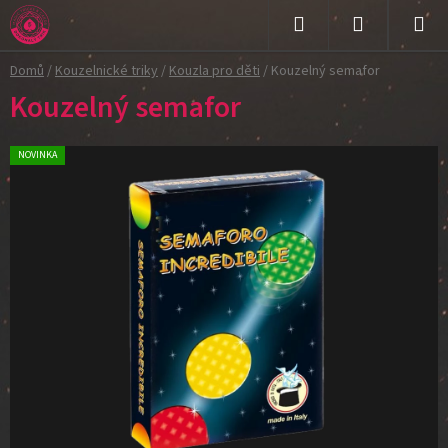
Přejít
na
Hledat
NÁKUPNÍ
obsah
Domů
/
Kouzelnické triky
/
Kouzla pro děti
/
Kouzelný semafor
KOŠÍK
Kouzelný semafor
NOVINKA