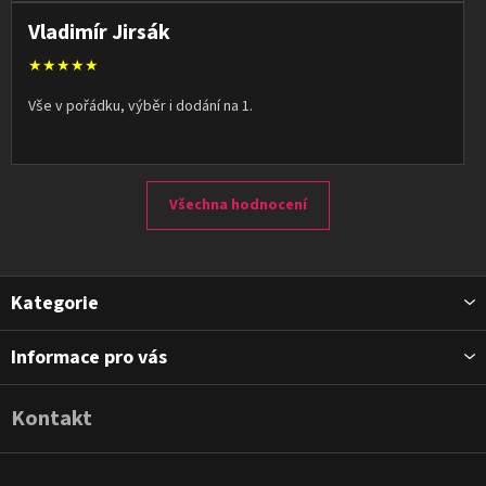
Vladimír Jirsák
★★★★★
Vše v pořádku, výběr i dodání na 1.
Všechna hodnocení
Z
Kategorie
á
p
Informace pro vás
a
t
Kontakt
í