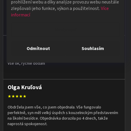
prohlížení webu a díky analýze provozu webu neustále
★★★★★
zlepšovali jeho funkce, výkon a použitelnost.
Více
informací
Poradí, pomůžou. Zboží je kvalitní a rychlé dodání pokud je zboží
skladem. Ale i když zboží skladem není snaží se doručit do
týdne.
Nastavení
Jan Vašut
Odmítnout
Souhlasím
★★★★★
Vše ok, rychlé dodání
Olga Kruľová
★★★★★
Obdržela jsem vše, co jsem objednala. Vše fungovalo
perfektně, syn měl velký úspěch s kouzelnickým představením
na školní besídce. Objednávka dorazila po 4 dnech, takže
naprostá spokojenost.