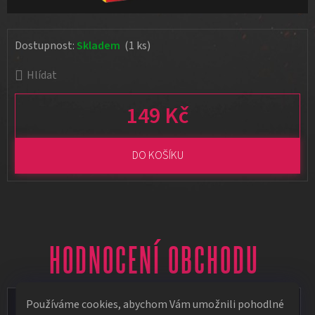
Dostupnost:
Skladem
(1 ks)
Hlídat
149 Kč
Měrná cena:
DO KOŠÍKU
HODNOCENÍ OBCHODU
Používáme cookies, abychom Vám umožnili pohodlné
Vít Vápeník