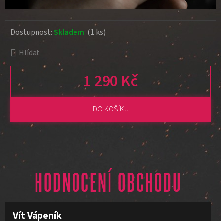
Dostupnost:
Skladem
(1 ks)
Hlídat
1 290 Kč
Měrná cena:
DO KOŠÍKU
HODNOCENÍ OBCHODU
Vít Vápeník