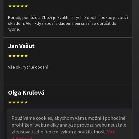
★★★★★
Poradí, pomůžou. Zboží je kvalitní a rychlé dodání pokud je zboží
skladem. Ale i když zboží skladem není snaží se doručit do
týdne.
Jan Vašut
★★★★★
Vše ok, rychlé dodání
Olga Kruľová
★★★★★
Obdržela jsem vše, co jsem objednala. Vše fungovalo
Používáme cookies, abychom Vám umožnili pohodlné
perfektně, syn měl velký úspěch s kouzelnickým představením
prohlížení webu a díky analýze provozu webu neustále
na školní besídce. Objednávka dorazila po 4 dnech, takže
zlepšovali jeho funkce, výkon a použitelnost.
Více
naprostá spokojenost.
informací