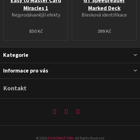
Easy to Master Card
GT Speedreader
Miracles 1
Marked Deck
Nejprodávanější efekty
Blesková identifikace
850 Kč
399 Kč
Z
Kategorie
á
p
Informace pro vás
a
t
Kontakt
í
©
2026
DOKONALÝ TRIK
. All Rights Reserved