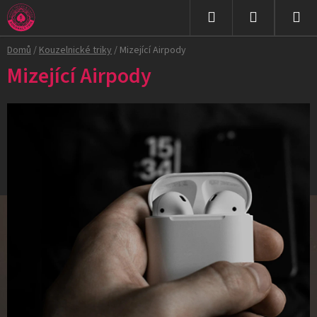
Přejít
na
Hledat
NÁKUPNÍ
obsah
Domů
/
Kouzelnické triky
/
Mizející Airpody
KOŠÍK
Mizející Airpody