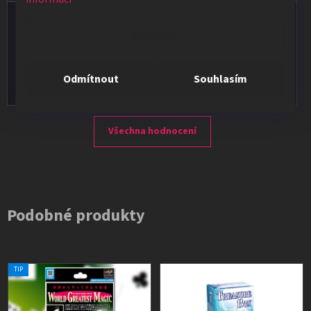
Vladimír Jirsák
Nastavení
★★★★★
Vše v pořádku, výběr i dodání na 1.
Odmítnout
Souhlasím
Všechna hodnocení
Podobné produkty
TIP