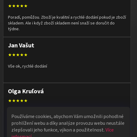
★★★★★
Poradí, pomůžou. Zboží je kvalitní a rychlé dodání pokud je zboží
skladem. Ale i když zboží skladem není snaží se doručit do
týdne.
Jan Vašut
★★★★★
Vše ok, rychlé dodání
Olga Kruľová
★★★★★
Obdržela jsem vše, co jsem objednala. Vše fungovalo
Používáme cookies, abychom Vám umožnili pohodlné
perfektně, syn měl velký úspěch s kouzelnickým představením
prohlížení webu a díky analýze provozu webu neustále
na školní besídce. Objednávka dorazila po 4 dnech, takže
zlepšovali jeho funkce, výkon a použitelnost.
Více
naprostá spokojenost.
informací