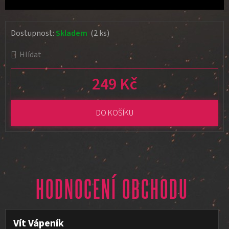
Dostupnost:
Skladem
(2 ks)
Hlídat
249 Kč
Měrná cena:
DO KOŠÍKU
HODNOCENÍ OBCHODU
Vít Vápeník