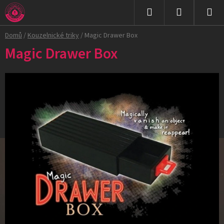
Přejít
na
Hledat
NÁKUPNÍ
obsah
Domů
/
Kouzelnické triky
/
Magic Drawer Box
KOŠÍK
Magic Drawer Box