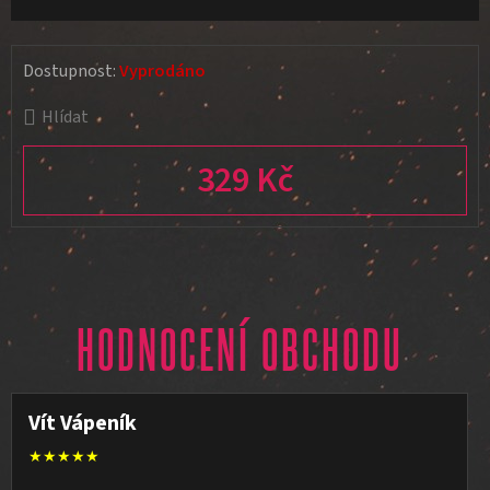
Dostupnost:
Vyprodáno
Hlídat
329 Kč
Měrná cena:
HODNOCENÍ OBCHODU
Vít Vápeník
★★★★★