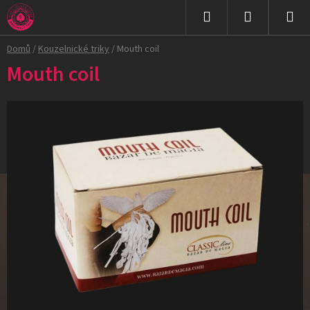
Přejít
na
Hledat
NÁKUPNÍ
obsah
Domů
/
Kouzelnické triky
/
Mouth coil
KOŠÍK
Mouth coil