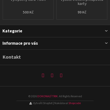
karty
500 Kč
99 Kč
Z
Kategorie
á
p
Informace pro vás
a
t
Kontakt
í
©
2026
DOKONALÝ TRIK
. All Rights Reserved
Vytvořil Shoptet
| Nakódoval
Shopcode