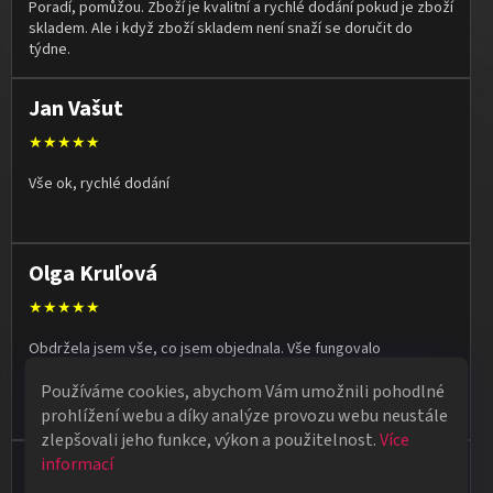
Poradí, pomůžou. Zboží je kvalitní a rychlé dodání pokud je zboží
skladem. Ale i když zboží skladem není snaží se doručit do
týdne.
Jan Vašut
★★★★★
Vše ok, rychlé dodání
Olga Kruľová
★★★★★
Obdržela jsem vše, co jsem objednala. Vše fungovalo
perfektně, syn měl velký úspěch s kouzelnickým představením
Používáme cookies, abychom Vám umožnili pohodlné
na školní besídce. Objednávka dorazila po 4 dnech, takže
naprostá spokojenost.
prohlížení webu a díky analýze provozu webu neustále
zlepšovali jeho funkce, výkon a použitelnost.
Více
informací
Vladimír Jirsák