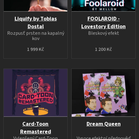
Liquify by Tobias
FOOLAROID -
Dostal
Lovestory Edition
Rozpusť prsten na kapalný
Bleskový efekt
kov
1 999 Kč
1 200 Kč
Card-Toon
Dream Queen
Remastered
Vylepšený Card-Toon
Vysoce efektní předpověď