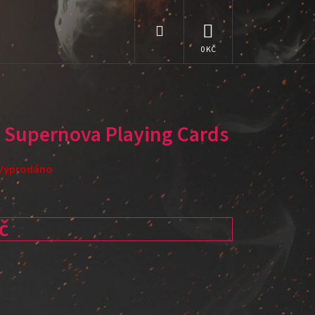
Hledat
NÁKUPNÍ
KOŠÍK
 Supernova Playing Cards
Vyprodáno
č
: