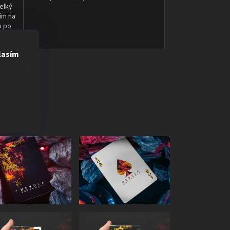
elký
ím na
a po
st.
lasím