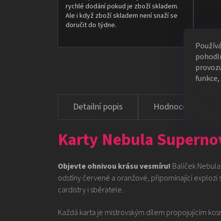
rychlé dodání pokud je zboží skladem.
Ale i když zboží skladem není snaží se
doručit do týdne.
Použív
pohodln
provozu
funkce,
Nast
Hodnocení
Karty Nebula Superno
Objevte ohnivou krásu vesmíru!
Balíček Nebula
odstíny červené a oranžové, připomínající explozi su
cardistry i sběratele.
Každá karta je mistrovským dílem propojujícím kos