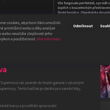
Vše fungovalo perfektně, syn měl v
úspěch s kouzelnickým představen
školní besídce. Objednávka dorazil
4 dnech, takže naprostá spokojeno
áme cookies, abychom Vám umožnili
Odmítnout
Souh
é prohlížení webu a díky analýze
Všechna hodnocení
 webu neustále zlepšovali jeho
 výkon a použitelnost.
Více informací
avení
va
 Supernova vás zavede do hlubin galaxie s výraznými
pernovy. Tento balíček je ideální pro karetní triky,
mické barvy a prvotřídní zpracování.