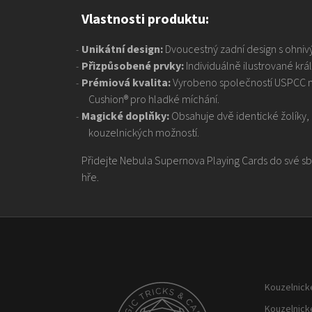
Vlastnosti produktu:
Unikátní design:
Dvoucestný zadní design s ohniv
Přizpůsobené prvky:
Individuálně ilustrované krá
Prémiová kvalita:
Vyrobeno společností USPCC n
Cushion® pro hladké míchání.
Magické doplňky:
Obsahuje dvě identické žolíky, 
kouzelnických možností.
Přidejte Nebula Supernova Playing Cards do své sbí
hře.
Z
á
p
Kouzelnické
a
Kouzelnick