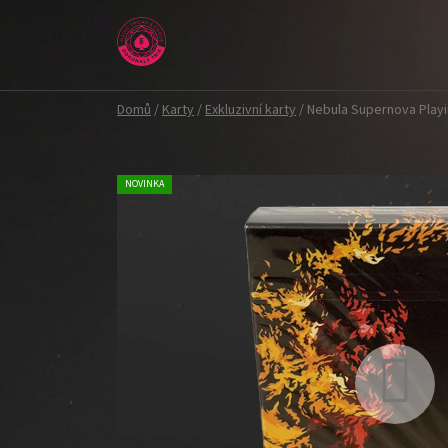
Přejít
na
obsah
Domů
/
Karty
/
Exkluzivní karty
/
Nebula Supernova Play
NOVINKA