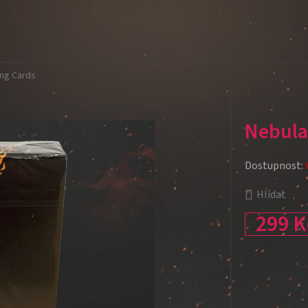
ing Cards
Nebula
Dostupnost:
Hlídat
299 K
Měrná cena