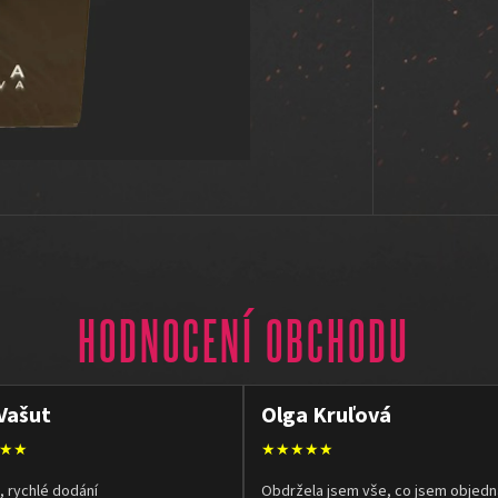
HODNOCENÍ OBCHODU
Vašut
Olga Kruľová
★★
★★★★★
, rychlé dodání
Obdržela jsem vše, co jsem objedn