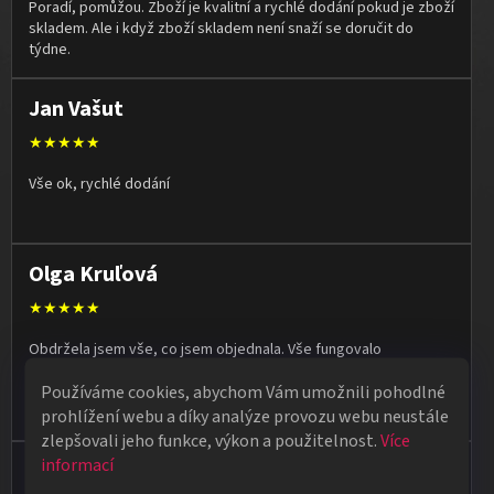
Poradí, pomůžou. Zboží je kvalitní a rychlé dodání pokud je zboží
skladem. Ale i když zboží skladem není snaží se doručit do
týdne.
Jan Vašut
★★★★★
Vše ok, rychlé dodání
Olga Kruľová
★★★★★
Obdržela jsem vše, co jsem objednala. Vše fungovalo
perfektně, syn měl velký úspěch s kouzelnickým představením
Používáme cookies, abychom Vám umožnili pohodlné
na školní besídce. Objednávka dorazila po 4 dnech, takže
naprostá spokojenost.
prohlížení webu a díky analýze provozu webu neustále
zlepšovali jeho funkce, výkon a použitelnost.
Více
informací
Vladimír Jirsák