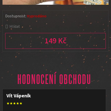
Dostupnost:
Vyprodáno
Hlídat
149 Kč
Měrná cena:
HODNOCENÍ OBCHODU
Vít Vápeník
★★★★★