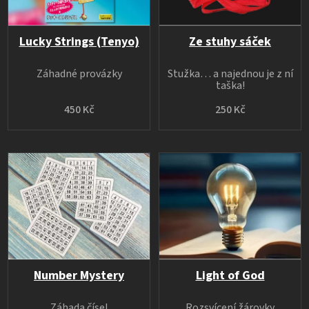
Lucky Strings (Tenyo)
Ze stuhy sáček
Záhadné provázky
Stužka… a najednou je z ní
taška!
450 Kč
250 Kč
Number Mystery
Light of God
Záhada čísel
Rozsvícení žárovky