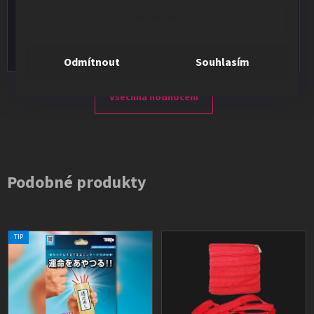
★★★★★
Nastavení
Vše v pořádku, výběr i dodání na 1.
Odmítnout
Souhlasím
Všechna hodnocení
Podobné produkty
TIP