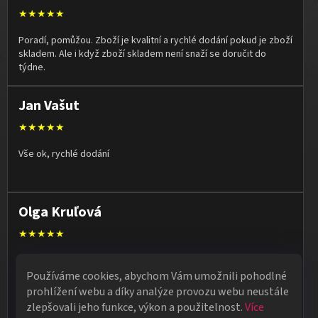
★★★★★
Poradí, pomůžou. Zboží je kvalitní a rychlé dodání pokud je zboží
skladem. Ale i když zboží skladem není snaží se doručit do
týdne.
Jan Vašut
★★★★★
Vše ok, rychlé dodání
Olga Kruľová
★★★★★
Obdržela jsem vše, co jsem objednala. Vše fungovalo
perfektně, syn měl velký úspěch s kouzelnickým představením
Používáme cookies, abychom Vám umožnili pohodlné
na školní besídce. Objednávka dorazila po 4 dnech, takže
prohlížení webu a díky analýze provozu webu neustále
naprostá spokojenost.
zlepšovali jeho funkce, výkon a použitelnost.
Více