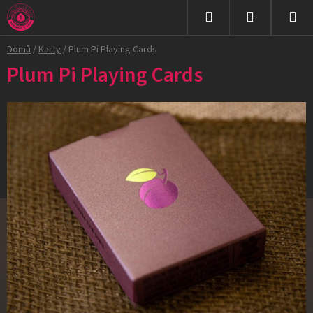
Přejít
na
Hledat
NÁKUPNÍ
obsah
Domů
/
Karty
/
Plum Pi Playing Cards
KOŠÍK
Plum Pi Playing Cards