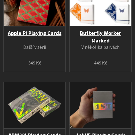
Apple Pi Playing Cards
Butterfly Worker
Marked
Další v sérii
V několika barvách
349 Kč
449 Kč