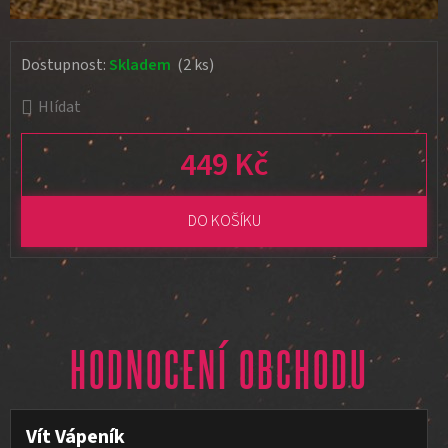
Dostupnost:
Skladem
(2 ks)
Hlídat
449 Kč
Měrná cena:
DO KOŠÍKU
HODNOCENÍ OBCHODU
Vít Vápeník