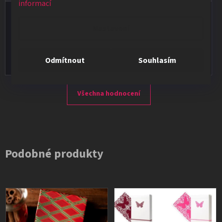
informací
Vladimír Jirsák
Nastavení
★★★★★
Vše v pořádku, výběr i dodání na 1.
Odmítnout
Souhlasím
Všechna hodnocení
Podobné produkty