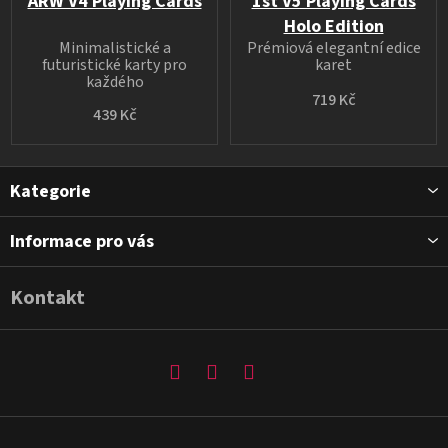
ARW V4 Playing Cards
1st V5 Playing Cards
Holo Edition
Minimalistické a
Prémiová elegantní edice
futuristické karty pro
karet
každého
719 Kč
439 Kč
Z
Kategorie
á
p
Informace pro vás
a
t
Kontakt
í