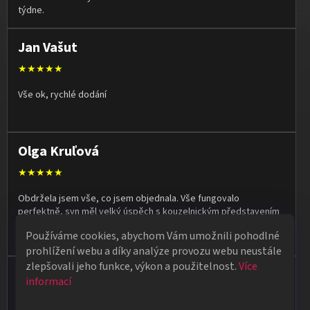
týdne.
Jan Vašut
★★★★★
Vše ok, rychlé dodání
Olga Kruľová
★★★★★
Obdržela jsem vše, co jsem objednala. Vše fungovalo
perfektně, syn měl velký úspěch s kouzelnickým představením
na školní besídce. Objednávka dorazila po 4 dnech, takže
Používáme cookies, abychom Vám umožnili pohodlné
naprostá spokojenost.
prohlížení webu a díky analýze provozu webu neustále
zlepšovali jeho funkce, výkon a použitelnost.
Více
Vladimír Jirsák
informací
★★★★★