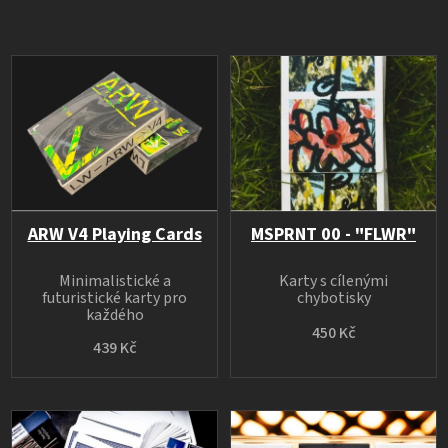
ARW V4 Playing Cards
MSPRNT 00 - "FLWR"
Minimalistické a
Karty s cílenými
futuristické karty pro
chybotisky
každého
450 Kč
439 Kč