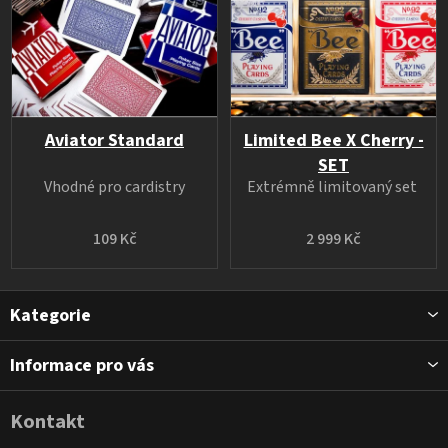
Aviator Standard
Limited Bee X Cherry -
SET
Vhodné pro cardistry
Extrémně limitovaný set
109 Kč
2 999 Kč
Z
Kategorie
á
p
Informace pro vás
a
t
Kontakt
í