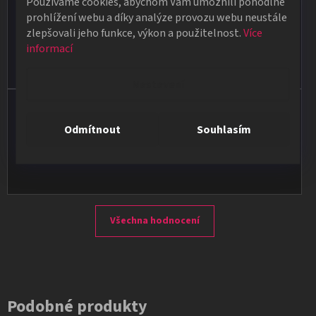
Používáme cookies, abychom Vám umožnili pohodlné
★★★★★
prohlížení webu a díky analýze provozu webu neustále
Obdržela jsem vše, co jsem objednala. Vše fungovalo
zlepšovali jeho funkce, výkon a použitelnost.
Více
perfektně, syn měl velký úspěch s kouzelnickým představením
informací
na školní besídce. Objednávka dorazila po 4 dnech, takže
naprostá spokojenost.
Nastavení
Vladimír Jirsák
Odmítnout
Souhlasím
★★★★★
Vše v pořádku, výběr i dodání na 1.
Všechna hodnocení
Podobné produkty