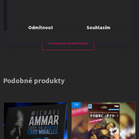
★★★★★
Nastavení
Vše v pořádku, výběr i dodání na 1.
Odmítnout
Souhlasím
Všechna hodnocení
Podobné produkty
TIP