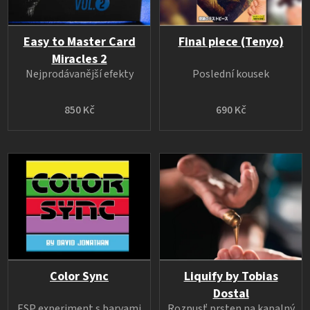
Easy to Master Card
Final piece (Tenyo)
Miracles 2
Nejprodávanější efekty
Poslední kousek
850 Kč
690 Kč
Color Sync
Liquify by Tobias
Dostal
ESP experiment s barvami
Rozpusť prsten na kapalný