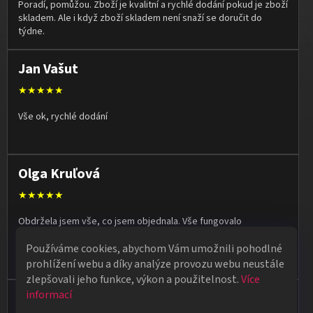
Poradí, pomůžou. Zboží je kvalitní a rychlé dodání pokud je zboží
skladem. Ale i když zboží skladem není snaží se doručit do
týdne.
Jan Vašut
★★★★★
Vše ok, rychlé dodání
Olga Kruľová
★★★★★
Obdržela jsem vše, co jsem objednala. Vše fungovalo
perfektně, syn měl velký úspěch s kouzelnickým představením
Používáme cookies, abychom Vám umožnili pohodlné
na školní besídce. Objednávka dorazila po 4 dnech, takže
naprostá spokojenost.
prohlížení webu a díky analýze provozu webu neustále
zlepšovali jeho funkce, výkon a použitelnost.
Více
informací
Vladimír Jirsák