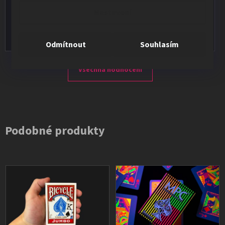
★★★★★
Nastavení
Vše v pořádku, výběr i dodání na 1.
Odmítnout
Souhlasím
Všechna hodnocení
Podobné produkty