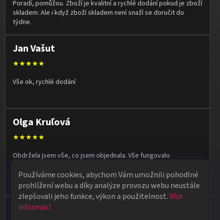
Poradí, pomůžou. Zboží je kvalitní a rychlé dodání pokud je zboží
skladem. Ale i když zboží skladem není snaží se doručit do
týdne.
Jan Vašut
★★★★★
Vše ok, rychlé dodání
Olga Kruľová
★★★★★
Obdržela jsem vše, co jsem objednala. Vše fungovalo
perfektně, syn měl velký úspěch s kouzelnickým představením
Používáme cookies, abychom Vám umožnili pohodlné
na školní besídce. Objednávka dorazila po 4 dnech, takže
naprostá spokojenost.
prohlížení webu a díky analýze provozu webu neustále
zlepšovali jeho funkce, výkon a použitelnost.
Více
informací
Vladimír Jirsák