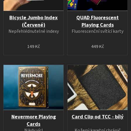
Bicycle Jumbo Index
QUAD Fluorescent
(Červené)
Playing Cards
Nepřehlédnutelné indexy
Fluorescenční svítící karty
149 Kč
449 Kč
Nevermore Playing
Card Clip od TCC - bílý
Cards
Nikdy víc!
Kožený karetní chránič