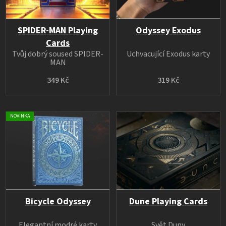
SPIDER-MAN Playing
Odyssey Exodus
Cards
Tvůj dobrý soused SPIDER-
Uchvacující Exodus karty
MAN
349 Kč
319 Kč
NOVINKA
Bicycle Odyssey
Dune Playing Cards
Elegantní modré karty
Svět Duny