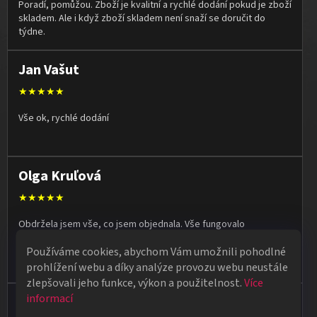
Poradí, pomůžou. Zboží je kvalitní a rychlé dodání pokud je zboží
skladem. Ale i když zboží skladem není snaží se doručit do
týdne.
Jan Vašut
★★★★★
Vše ok, rychlé dodání
Olga Kruľová
★★★★★
Obdržela jsem vše, co jsem objednala. Vše fungovalo
perfektně, syn měl velký úspěch s kouzelnickým představením
Používáme cookies, abychom Vám umožnili pohodlné
na školní besídce. Objednávka dorazila po 4 dnech, takže
naprostá spokojenost.
prohlížení webu a díky analýze provozu webu neustále
zlepšovali jeho funkce, výkon a použitelnost.
Více
informací
Vladimír Jirsák