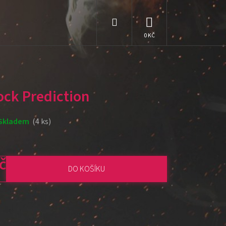
Hledat
NÁKUPNÍ
KOŠÍK
ock Prediction
Skladem
(4 ks)
č
DO KOŠÍKU
: