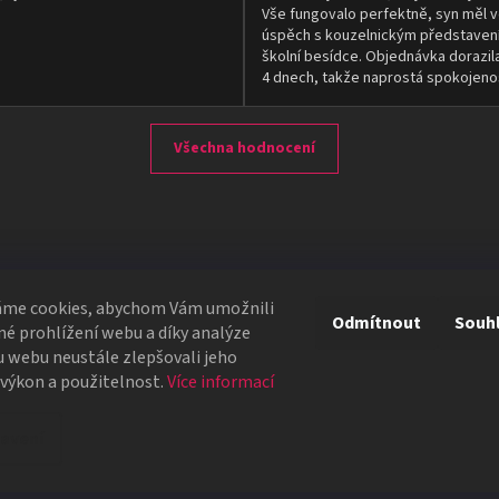
Vše fungovalo perfektně, syn měl v
úspěch s kouzelnickým představen
školní besídce. Objednávka dorazil
4 dnech, takže naprostá spokojeno
Všechna hodnocení
áme cookies, abychom Vám umožnili
Dopl
Odmítnout
Souh
é prohlížení webu a díky analýze
 webu neustále zlepšovali jeho
Kateg
žádáte ho, aby nastavil jakýkoliv čas si přeje a ciferník
 výkon a použitelnost.
Více informací
Dost
hny tyto překážky vždy správně uhádnete, jaký čas si
avení
ce.