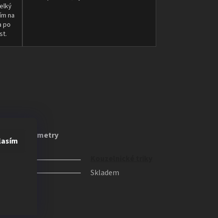
elký
ím na
a po
st.
ňkové parametry
lasím
orie
Kouzelnické triky
upnost
Skladem