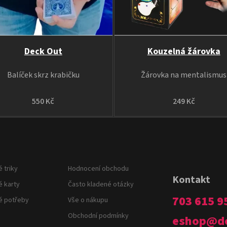
Deck Out
Kouzelná žárovka
Balíček skrz krabičku
Žárovka na mentalismus
550 Kč
249 Kč
 triky
Hodnocení obchodu
Kontakt
é karty
Často kladené otázky
703 615 9
é potřeby
Vše o nákupu
Obchodní podmínky
eshop
@
d