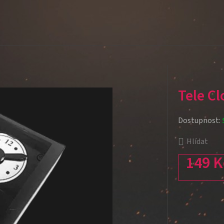
Tele Cl
Dostupnost:
Hlídat
149 K
Měrná cena