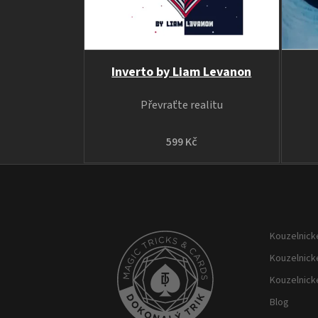
Inverto by Liam Levanon
Převraťte realitu
599 Kč
Z
á
p
Kouzelnické
a
t
Kouzelnick
í
Kouzelnick
Blog