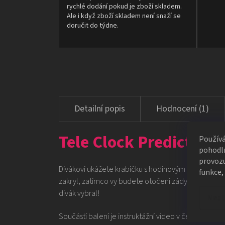
rychlé dodání pokud je zboží skladem.
Ale i když zboží skladem není snaží se
doručit do týdne.
Hodnocení (1)
Tele Clock Prediction
Použív
pohodln
provozu
Divákovi ukážete krabičku s hodinovým ciferníkem. Po
funkce,
zakryl, zatímco vy budete otočeni zády. I přes všec
divák vybral!
Nast
Součástí balení je instruktážní video v českém jazy