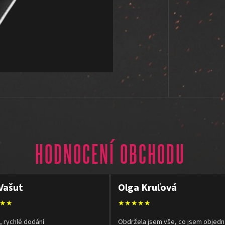
HODNOCENÍ OBCHODU
Vašut
Olga Kruľová
★★
★★★★★
, rychlé dodání
Obdržela jsem vše, co jsem objedn