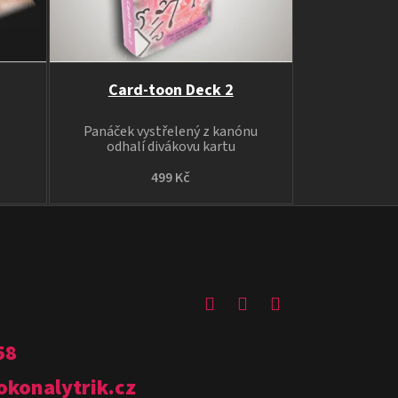
Card-toon Deck 2
Panáček vystřelený z kanónu
odhalí divákovu kartu
499 Kč
58
okonalytrik.cz