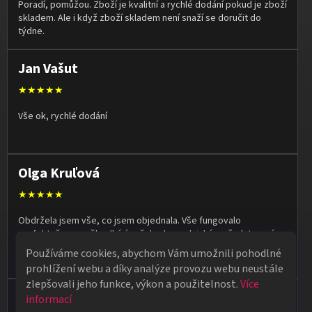
Poradí, pomůžou. Zboží je kvalitní a rychlé dodání pokud je zboží
skladem. Ale i když zboží skladem není snaží se doručit do
týdne.
Jan Vašut
★★★★★
Vše ok, rychlé dodání
Olga Kruľová
★★★★★
Obdržela jsem vše, co jsem objednala. Vše fungovalo
perfektně, syn měl velký úspěch s kouzelnickým představením
na školní besídce. Objednávka dorazila po 4 dnech, takže
Používáme cookies, abychom Vám umožnili pohodlné
naprostá spokojenost.
prohlížení webu a díky analýze provozu webu neustále
zlepšovali jeho funkce, výkon a použitelnost.
Více
Vladimír Jirsák
informací