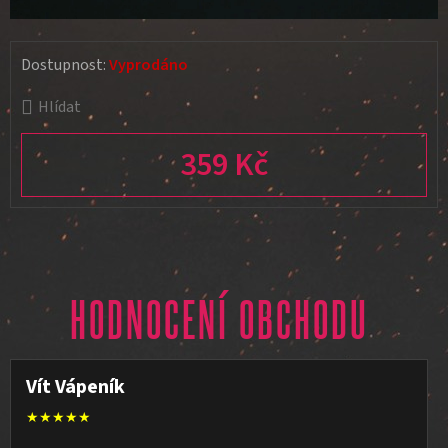
Dostupnost:
Vyprodáno
Hlídat
359 Kč
Měrná cena:
HODNOCENÍ OBCHODU
Vít Vápeník
★★★★★