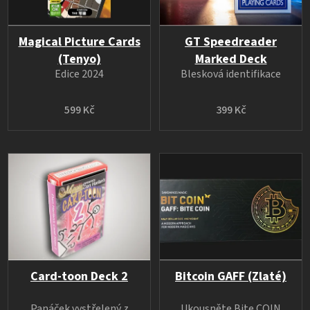
Magical Picture Cards
GT Speedreader
(Tenyo)
Marked Deck
Edice 2024
Blesková identifikace
599 Kč
399 Kč
Card-toon Deck 2
Bitcoin GAFF (Zlaté)
Panáček vystřelený z
Ukousněte Bite COIN