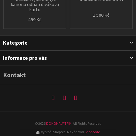
kanónu odhalí divákovu
kartu
1 500 Kč
499 Kč
Z
Kategorie
á
p
Informace pro vás
a
t
Kontakt
í
©
2026
DOKONALÝ TRIK
. All Rights Reserved
Vytvořil Shoptet
| Nakódoval
Shopcode