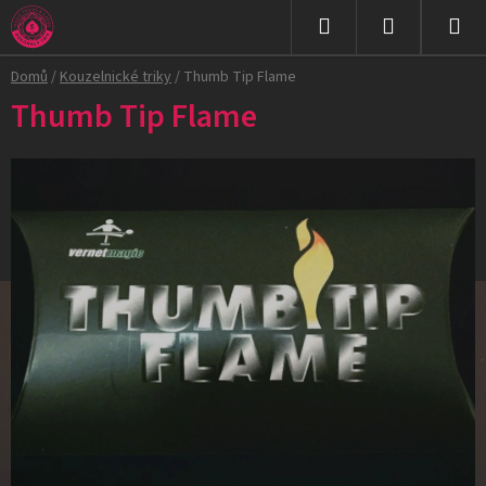
Přejít
na
Hledat
NÁKUPNÍ
obsah
Domů
/
Kouzelnické triky
/
Thumb Tip Flame
KOŠÍK
Thumb Tip Flame