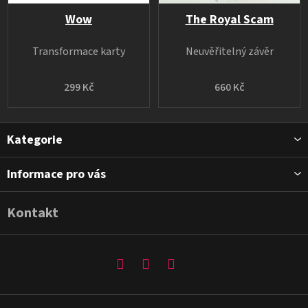
Wow
The Royal Scam
Transformace karty
Neuvěřitelný závěr
299 Kč
660 Kč
Z
Kategorie
á
p
Informace pro vás
a
t
Kontakt
í