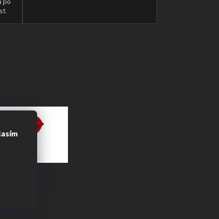
a po
st.
lasím