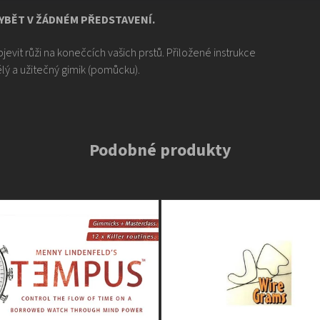
HYBĚT V ŽÁDNÉM PŘEDSTAVENÍ.
vit růži na konečcích vašich prstů. Přiložené instrukce
ělý a užitečný gimik (pomůcku).
Podobné produkty