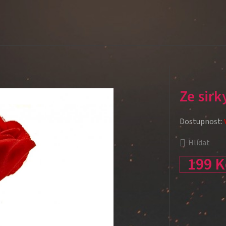
Ze sirk
Dostupnost:
Hlídat
199 K
Měrná cena