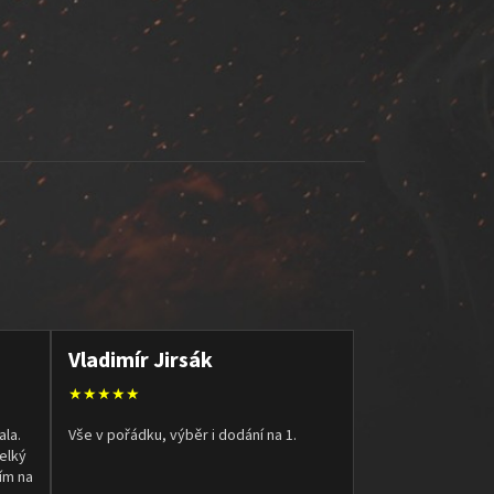
Vladimír Jirsák
★★★★★
ala.
Vše v pořádku, výběr i dodání na 1.
elký
ím na