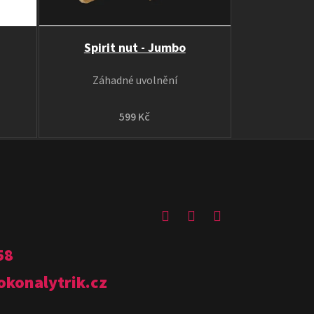
Spirit nut - Jumbo
Záhadné uvolnění
599 Kč
58
okonalytrik.cz