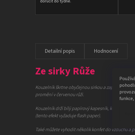
doručit do týdne.
Hodnocení
Ze sirky Růže
Použív
pohodln
Kouzelník škrtne obyčejnou sirkou a zapálí s ní ci
provozu
promění v červenou růži.
funkce,
Kouzelník drží bílý papírový kapesník, který zapálí.
Nast
(tento efekt vyžaduje flash paper).
Také můžete vyhodit několik konfet do vzduchu a př