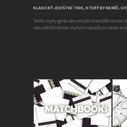
KLASICKÝ JEVIŠTNÍ TRIK, KTERÝ BY NEMĚL C
Tento chytrý gimik vám umožní okamžitě nechat obje
vám přiblíží několik chytrých nápadů pro tento skv