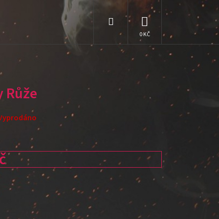
Hledat
NÁKUPNÍ
KOŠÍK
y Růže
Vyprodáno
č
: