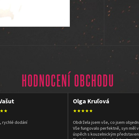
HODNOCENÍ OBCHODU
Vašut
Olga Kruľová
★★
★★★★★
, rychlé dodání
Obdržela jsem vše, co jsem objedn
Vše fungovalo perfektně, syn měl v
úspěch s kouzelnickým představen