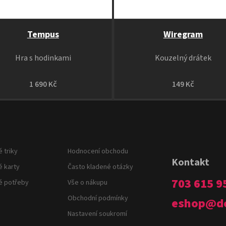
Tempus
Wiregram
Hra s hodinkami
Kouzelný drátek
1 690 Kč
149 Kč
 triky
Hodnocení obchodu
Kontakt
é karty
Často kladené otázky
703 615 9
é potřeby
Vše o nákupu
Obchodní podmínky
eshop
@
d
Nastavení soukromí