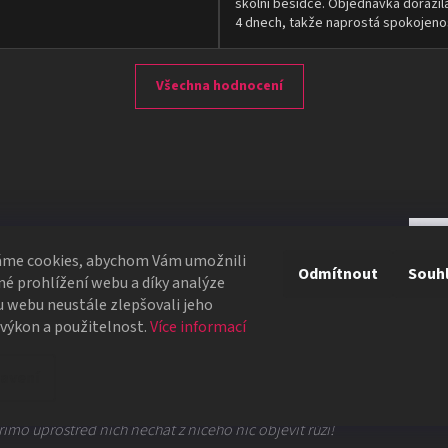
školní besídce. Objednávka dorazil
4 dnech, takže naprostá spokojeno
Všechna hodnocení
áme cookies, abychom Vám umožnili
Odmítnout
Souh
é prohlížení webu a díky analýze
garetu nebo svíčku. Poté se zápalka se sfouknutím plamene
 webu neustále zlepšovali jeho
 výkon a použitelnost.
Více informací
 Papír zmizí v plamenu a místo něj se okamžitě objeví růže
avení
ímo uprostřed nich nechat z ničeho nic objevit růži!