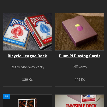
Bicycle League Back
Plum Pi Playing Cards
Retro one-way karty
Pííí karty
129 Kč
449 Kč
TIP