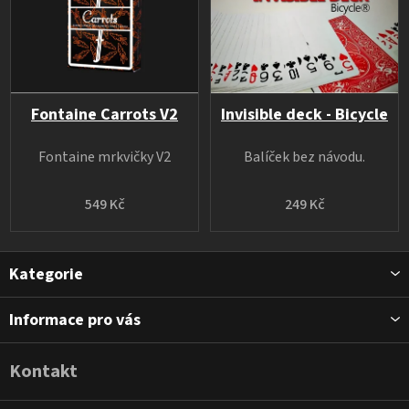
Fontaine Carrots V2
Invisible deck - Bicycle
Fontaine mrkvičky V2
Balíček bez návodu.
549 Kč
249 Kč
Z
Kategorie
á
p
Informace pro vás
a
t
Kontakt
í