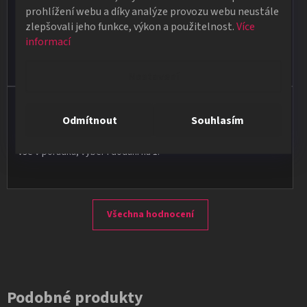
★★★★★
prohlížení webu a díky analýze provozu webu neustále
zlepšovali jeho funkce, výkon a použitelnost.
Více
Obdržela jsem vše, co jsem objednala. Vše fungovalo
informací
perfektně, syn měl velký úspěch s kouzelnickým představením
na školní besídce. Objednávka dorazila po 4 dnech, takže
naprostá spokojenost.
Nastavení
Vladimír Jirsák
Odmítnout
Souhlasím
★★★★★
Vše v pořádku, výběr i dodání na 1.
Všechna hodnocení
Podobné produkty