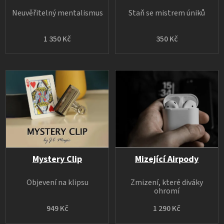
Neuvěřitelný mentalismus
Staň se mistrem úniků
1 350 Kč
350 Kč
Mystery Clip
Mizející Airpody
Objevení na klipsu
Zmizení, které diváky
ohromí
949 Kč
1 290 Kč