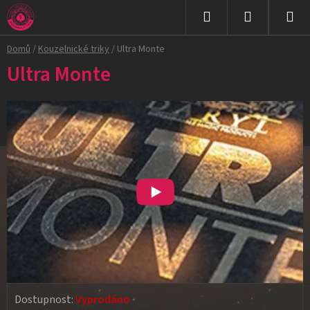
Přejít
na
Hledat
NÁKUPNÍ
obsah
Domů
/
Kouzelnické triky
/
Ultra Monte
KOŠÍK
Ultra Monte
Dostupnost:
Vyprodáno