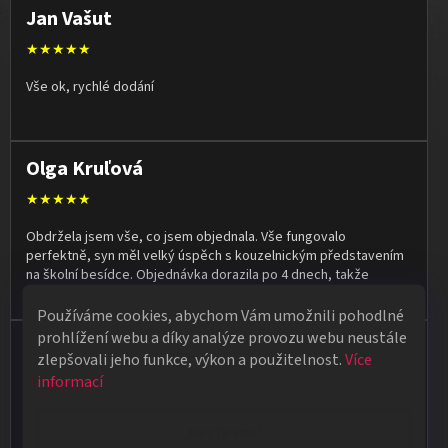
Jan Vašut
★★★★★
Vše ok, rychlé dodání
Olga Kruľová
★★★★★
Obdržela jsem vše, co jsem objednala. Vše fungovalo
perfektně, syn měl velký úspěch s kouzelnickým představením
na školní besídce. Objednávka dorazila po 4 dnech, takže
naprostá spokojenost.
Používáme cookies, abychom Vám umožnili pohodlné
prohlížení webu a díky analýze provozu webu neustále
Vladimír Jirsák
zlepšovali jeho funkce, výkon a použitelnost.
Více
★★★★★
informací
Vše v pořádku, výběr i dodání na 1.
Nastavení