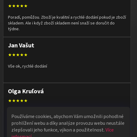
★★★★★
Poradí, pomůžou. Zboží je kvalitní a rychlé dodání pokud je zboží
skladem. Ale i když zboží skladem není snaží se doručit do
týdne.
Jan Vašut
★★★★★
Vše ok, rychlé dodání
Olga Kruľová
★★★★★
Obdržela jsem vše, co jsem objednala. Vše fungovalo
Používáme cookies, abychom Vám umožnili pohodlné
perfektně, syn měl velký úspěch s kouzelnickým představením
prohlížení webu a díky analýze provozu webu neustále
na školní besídce. Objednávka dorazila po 4 dnech, takže
zlepšovali jeho funkce, výkon a použitelnost.
Více
naprostá spokojenost.
informací