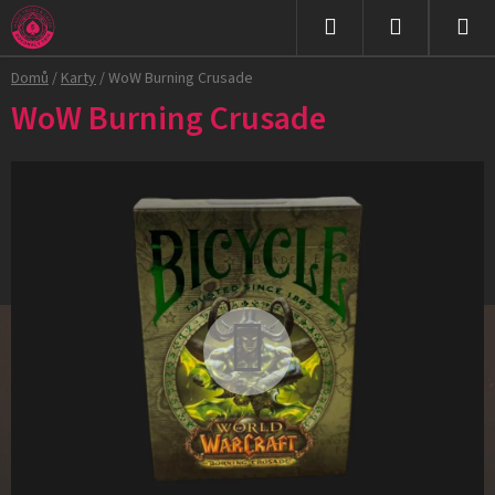
Přejít
na
Hledat
NÁKUPNÍ
obsah
Domů
/
Karty
/
WoW Burning Crusade
KOŠÍK
WoW Burning Crusade