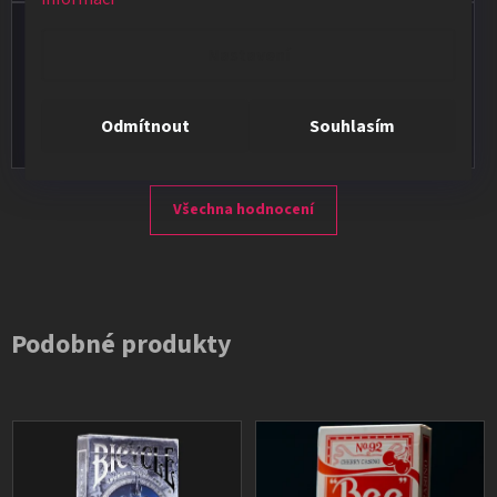
Vladimír Jirsák
Nastavení
★★★★★
Vše v pořádku, výběr i dodání na 1.
Odmítnout
Souhlasím
Všechna hodnocení
Podobné produkty