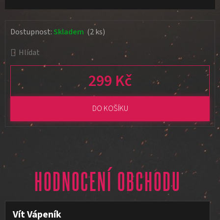
Dostupnost:
Skladem
(2 ks)
Hlídat
299 Kč
Měrná cena:
DO KOŠÍKU
HODNOCENÍ OBCHODU
Vít Vápeník