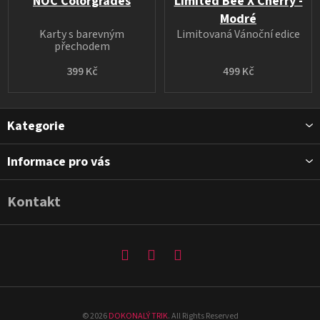
NOC Colorgrades
Limited Bee X Cherry -
Modré
Karty s barevným
Limitovaná Vánoční edice
přechodem
399 Kč
499 Kč
Z
Kategorie
á
p
Informace pro vás
a
t
Kontakt
í
©
2026
DOKONALÝ TRIK
. All Rights Reserved