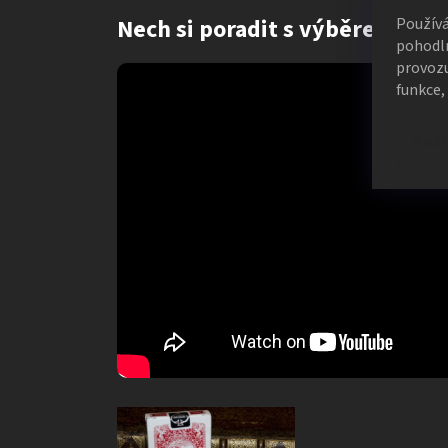
Nech si poradit s výběrem kare
Použív
pohodln
provozu
funkce,
Nast