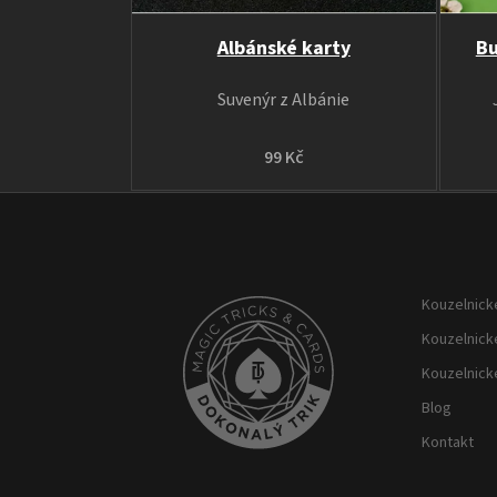
Albánské karty
Bu
Suvenýr z Albánie
99 Kč
Z
á
p
Kouzelnické
a
t
Kouzelnick
í
Kouzelnick
Blog
Kontakt