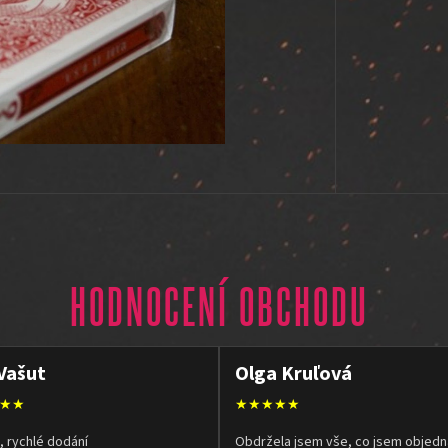
HODNOCENÍ OBCHODU
Vašut
Olga Kruľová
★★
★★★★★
, rychlé dodání
Obdržela jsem vše, co jsem objedn