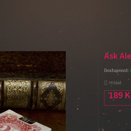
Ask Al
Dostupnost:
Hlídat
189 K
Měrná cena