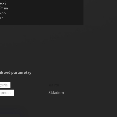
elký
ím na
a po
st.
ňkové parametry
orie
Karty
upnost
Skladem