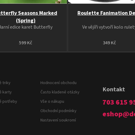
tterfly Seasons Marked
Roulette Fanimation D
(Spring)
Jarní edice karet Butterfly
Ve vějíři vytvoří kolo rulet
599 Kč
349 Kč
 triky
Hodnocení obchodu
Kontakt
é karty
Často kladené otázky
703 615 9
é potřeby
Vše o nákupu
Obchodní podmínky
eshop
@
d
Nastavení soukromí