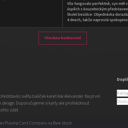
Vše fungovalo perfektně, syn měl v
úspěch s kouzelnickým představen
školní besídce. Objednávka dorazil
4 dnech, takže naprostá spokojeno
Všechna hodnocení
Dopl
Kateg
ředstavilo světu balíček karet Ask Alexander. Na první
Dost
ck design. Doporučujeme si karty ale prohlédnout
mohlo zdát.
ates Playing Card Company na Bee stock.