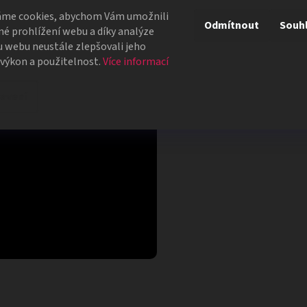
t 👇
áme cookies, abychom Vám umožnili
Odmítnout
Souh
é prohlížení webu a díky analýze
 webu neustále zlepšovali jeho
 výkon a použitelnost.
Více informací
avení