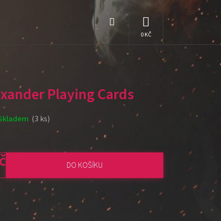
Hledat
NÁKUPNÍ
KOŠÍK
exander Playing Cards
Skladem
(3 ks)
č
DO KOŠÍKU
: