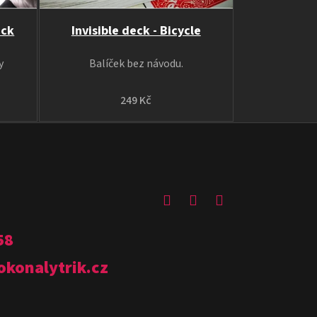
eck
Invisible deck - Bicycle
y
Balíček bez návodu.
249 Kč
58
okonalytrik.cz