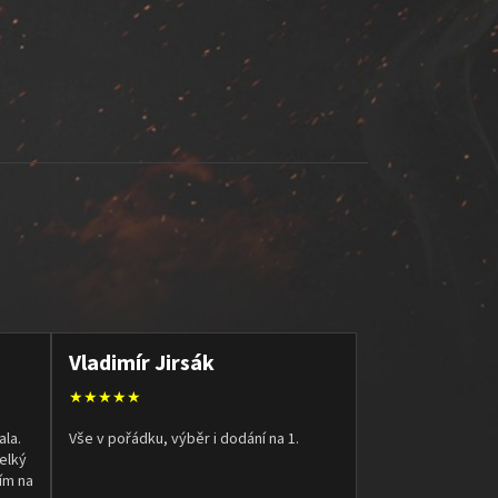
Vladimír Jirsák
★★★★★
ala.
Vše v pořádku, výběr i dodání na 1.
elký
ím na