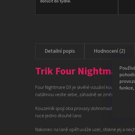
doručit do týdne.
Hodnocení (2)
Trik Four Nightmare D
Použív
pohodln
provozu
Four Nightmare DX je skvělé vizuální kouzlo s prov
funkce,
natáhnou vedle sebe, záhadně se změní na stejné 
Nast
Kouzelník spojí oba provazy dohromady. Poté uzel 
ruce jedno dlouhé lano.
Nakonec na laně opět uváže uzel, stiskne jej a nechá