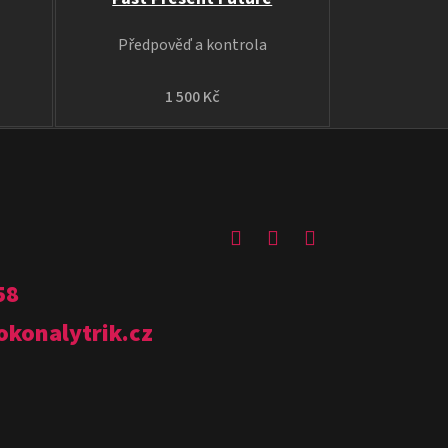
Předpověď a kontrola
1 500 Kč
58
okonalytrik.cz