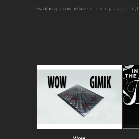
Kvalitně zpracované kouzlo, ideální jak na jeviště, 
Wow