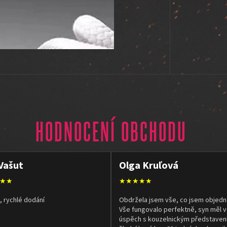
HODNOCENÍ OBCHODU
Vašut
Olga Kruľová
★★
★★★★★
, rychlé dodání
Obdržela jsem vše, co jsem objedn
Vše fungovalo perfektně, syn měl v
úspěch s kouzelnickým představen