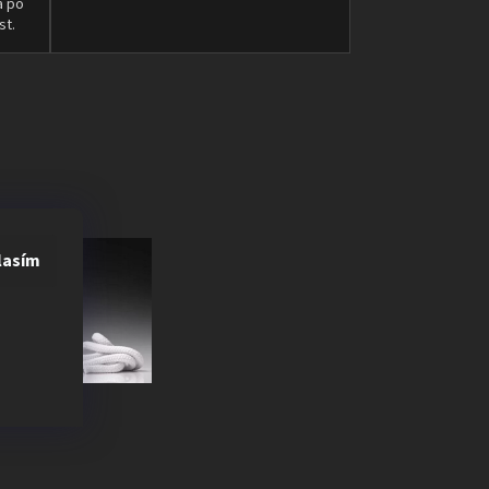
a po
st.
lasím