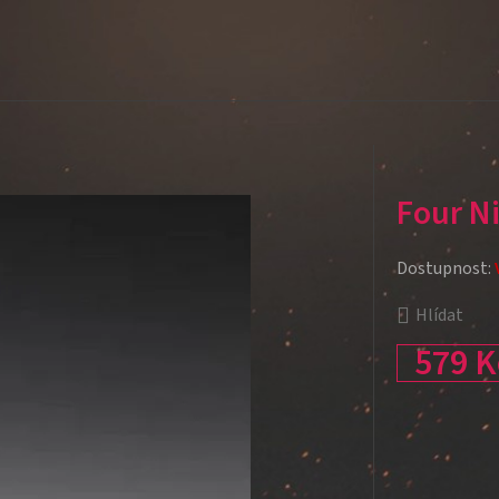
Four N
Dostupnost:
Hlídat
579 K
Měrná cena