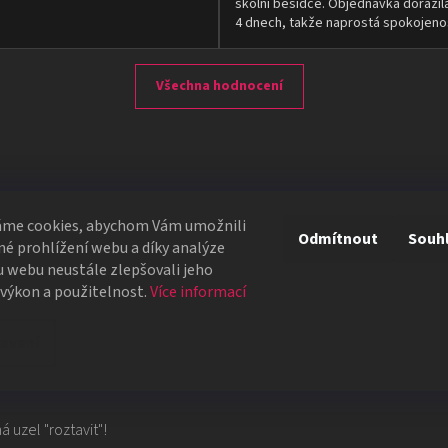
školní besídce. Objednávka dorazil
4 dnech, takže naprostá spokojeno
Všechna hodnocení
X
áme cookies, abychom Vám umožnili
Odmítnout
Souh
é prohlížení webu a díky analýze
 webu neustále zlepšovali jeho
azem! Divákům je ukázán dlouhý a krátký provaz. Když se
 výkon a použitelnost.
Více informací
dlouhé provazy.
avení
zázračně sklouzne z provazu a kouzelníkovi zůstane v
 uzel "roztavit"!