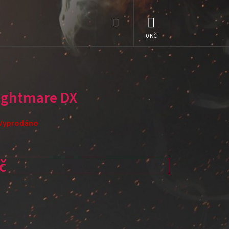
Hledat
NÁKUPNÍ
KOŠÍK
ightmare DX
Vyprodáno
č
: