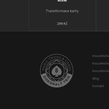
Transformace karty
299 Kč
Z
á
p
Kouzelnické
a
t
Kouzelnick
í
Kouzelnick
Blog
Kontakt