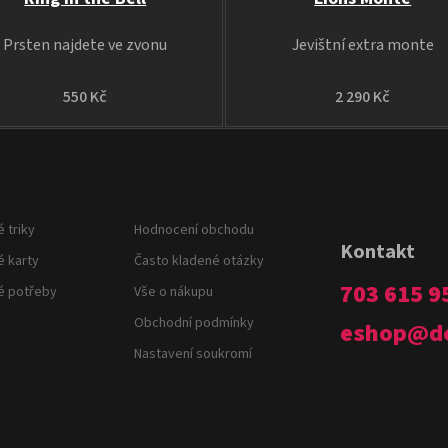
Prsten najdete ve zvonu
Jevištní extra monte
550 Kč
2 290 Kč
 triky
Hodnocení obchodu
Kontakt
é karty
Často kladené otázky
703 615 9
é potřeby
Vše o nákupu
Obchodní podmínky
eshop
@
d
Nastavení soukromí