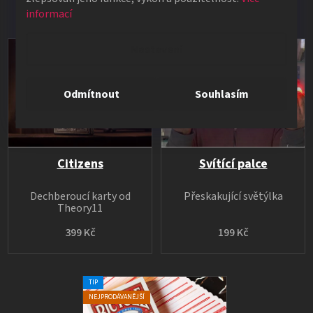
informací
TIP
Nastavení
NEJPRODÁVANĚJŠÍ
Odmítnout
Souhlasím
Citizens
Svítící palce
Dechberoucí karty od
Přeskakující světýlka
Theory11
399 Kč
199 Kč
TIP
NEJPRODÁVANĚJŠÍ