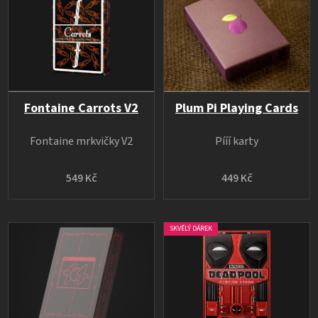
Fontaine Carrots V2
Plum Pi Playing Cards
Fontaine mrkvičky V2
Pííí karty
549 Kč
449 Kč
SKVĚLÝ DÁREK