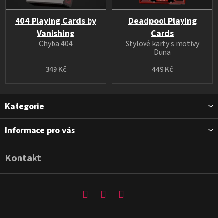
404 Playing Cards by
Deadpool Playing
Vanishing
Cards
Chyba 404
Stylové karty s motivy
Duna
349 Kč
449 Kč
Z
Kategorie
á
p
Informace pro vás
a
t
Kontakt
í