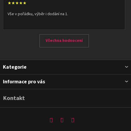
★★★★★
Vše v pořádku, výběr i dodání na 1.
Všechna hodnocení
Z
Kategorie
á
p
Informace pro vás
a
t
Kontakt
í