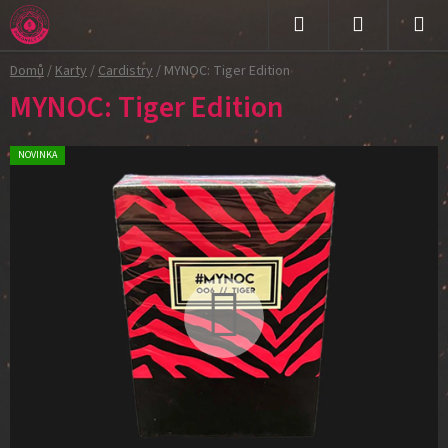
Přejít
na
Hledat
NÁKUPNÍ
obsah
Domů
/
Karty
/
Cardistry
/
MYNOC: Tiger Edition
KOŠÍK
MYNOC: Tiger Edition
NOVINKA