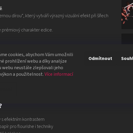
ě
.
nou dírou“, který vytváří výrazný vizuální efekt při šífech
e prémiový charakter edice.
áme cookies, abychom Vám umožnili
Odmítnout
Souh
é prohlížení webu a díky analýze
kost)
 webu neustále zlepšovali jeho
tickými detaily
 výkon a použitelnost.
Více informací
ci (prémiový embosovaný papír)
avení
distry i sbírky
?
 s efektním kontrastem
apír pro flourishe i techniky