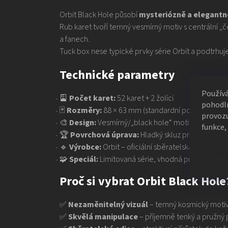
Orbit Black Hole působí
mysteriózně a elegantn
Rub karet tvoří temný vesmírný motiv s centrální „čer
a fanech.
Tuck box nese typické prvky série Orbit a podtrhuj
Technické parametry
Použív
🎴
Počet karet:
52 karet + 2 žolíci
pohodln
🃏
Rozměry:
88 × 63 mm (standardní pokerová veli
provozu
🎨
Design:
Vesmírný/„black hole“ motiv s minimalis
funkce,
🏆
Povrchová úprava:
Hladký skluz pro manipula
🔹
Výrobce:
Orbit – oficiální sběratelská edice
Nast
🧩
Speciál:
Limitovaná série, vhodná pro kouzla, car
Proč si vybrat Orbit Black Hole
✅
Nezaměnitelný vizuál
– temný kosmický motiv
✅
Skvělá manipulace
– příjemně tenký a pružný p