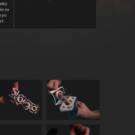
elký
ím na
a po
st.