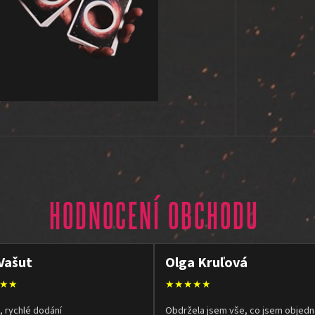
HODNOCENÍ OBCHODU
Vašut
Olga Kruľová
★★
★★★★★
, rychlé dodání
Obdržela jsem vše, co jsem objedn