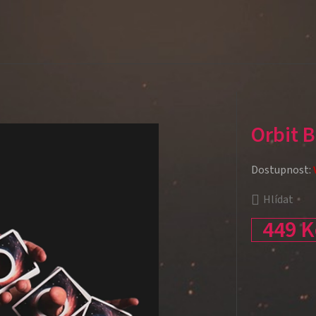
Orbit B
Dostupnost:
Hlídat
449 K
Měrná cena