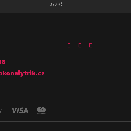
370 Kč
58
okonalytrik.cz