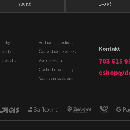
730 Kč
149 Kč
 triky
Hodnocení obchodu
Kontakt
é karty
Často kladené otázky
703 615 9
é potřeby
Vše o nákupu
Obchodní podmínky
eshop
@
d
Nastavení soukromí