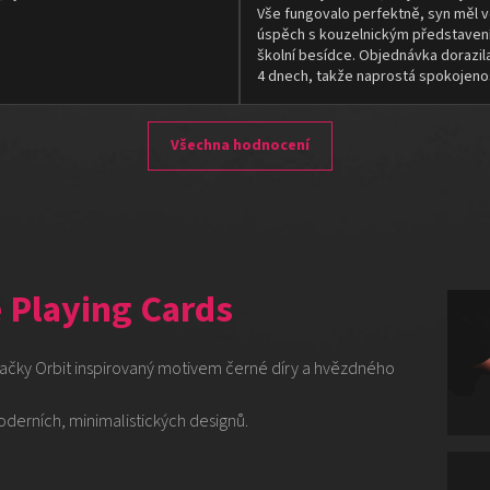
Vše fungovalo perfektně, syn měl v
úspěch s kouzelnickým představen
školní besídce. Objednávka dorazil
4 dnech, takže naprostá spokojeno
Všechna hodnocení
e Playing Cards
načky Orbit inspirovaný motivem černé díry a hvězdného
oderních, minimalistických designů.