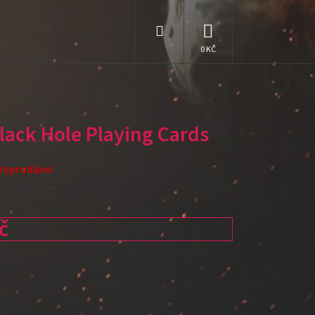
Hledat
NÁKUPNÍ
KOŠÍK
lack Hole Playing Cards
Vyprodáno
č
: