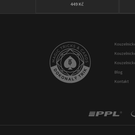
449 Kč
Z
á
p
Kouzelnické
a
t
Kouzelnick
í
Kouzelnick
Blog
Kontakt