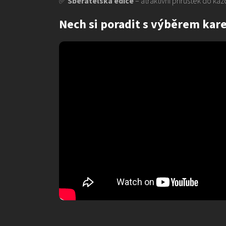
✅
Sběratelská edice
– atraktivní přírůstek do ka
Nech si poradit s výběrem kare