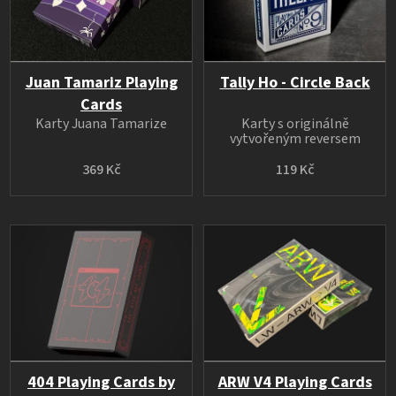
Juan Tamariz Playing
Tally Ho - Circle Back
Cards
Karty Juana Tamarize
Karty s originálně
vytvořeným reversem
369 Kč
119 Kč
404 Playing Cards by
ARW V4 Playing Cards