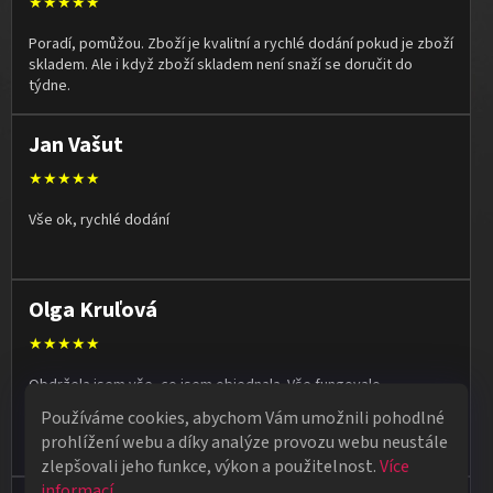
★★★★★
Poradí, pomůžou. Zboží je kvalitní a rychlé dodání pokud je zboží
skladem. Ale i když zboží skladem není snaží se doručit do
týdne.
Jan Vašut
★★★★★
Vše ok, rychlé dodání
Olga Kruľová
★★★★★
Obdržela jsem vše, co jsem objednala. Vše fungovalo
perfektně, syn měl velký úspěch s kouzelnickým představením
Používáme cookies, abychom Vám umožnili pohodlné
na školní besídce. Objednávka dorazila po 4 dnech, takže
prohlížení webu a díky analýze provozu webu neustále
naprostá spokojenost.
zlepšovali jeho funkce, výkon a použitelnost.
Více
informací