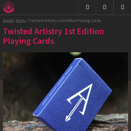
Přejít
na
Hledat
NÁKUPNÍ
obsah
Domů
/
Karty
/
Twisted Artistry 1st Edition Playing Cards
KOŠÍK
Twisted Artistry 1st Edition
Playing Cards