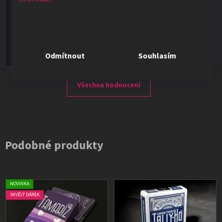
Vladimír Jirsák
★★★★★
Nastavení
Vše v pořádku, výběr i dodání na 1.
Odmítnout
Souhlasím
Všechna hodnocení
Podobné produkty
NOVINKA
SKVĚLÝ DÁREK