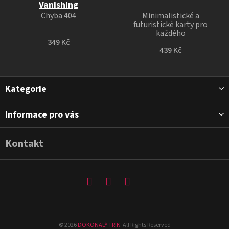
Vanishing
Chyba 404
Minimalistické a
futuristické karty pro
každého
349 Kč
439 Kč
Z
Kategorie
á
p
Informace pro vás
a
t
Kontakt
í
©
2026
DOKONALÝ TRIK
. All Rights Reserved