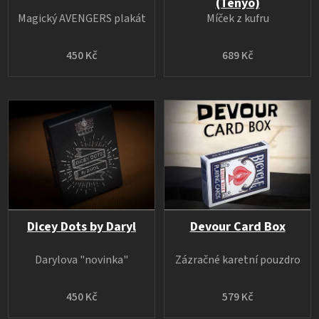
(Tenyo)
Magický AVENGERS plakát
Míček z kufru
450 Kč
689 Kč
Dicey Dots by Daryl
Devour Card Box
Darylova "novinka"
Zázračné karetní pouzdro
450 Kč
579 Kč