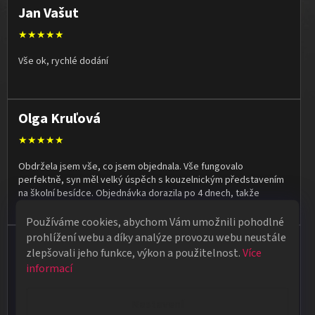
Jan Vašut
★★★★★
Vše ok, rychlé dodání
Olga Kruľová
★★★★★
Obdržela jsem vše, co jsem objednala. Vše fungovalo
perfektně, syn měl velký úspěch s kouzelnickým představením
na školní besídce. Objednávka dorazila po 4 dnech, takže
naprostá spokojenost.
Používáme cookies, abychom Vám umožnili pohodlné
prohlížení webu a díky analýze provozu webu neustále
Vladimír Jirsák
zlepšovali jeho funkce, výkon a použitelnost.
Více
★★★★★
informací
Vše v pořádku, výběr i dodání na 1.
Nastavení