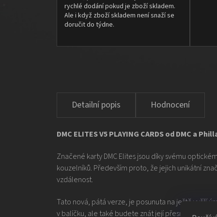
rychlé dodání pokud je zboží skladem.
Ale i když zboží skladem není snaží se
doručit do týdne.
Hodnocení
DMC ELITES V5 PLAYING CARDS od DMC a Phill
Značené karty DMC Elites jsou díky svému optické
kouzelníků. Především proto, že jejich unikátní zna
vzdálenost.
Tato nová, pátá verze, je posunuta na ještě vyšší 
v balíčku, ale také budete znát její přesnou pozici