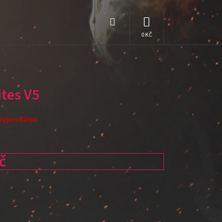
Hledat
NÁKUPNÍ
KOŠÍK
ites V5
Vyprodáno
č
: