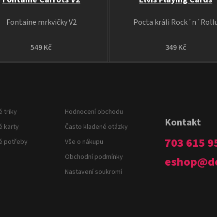
Fontaine mrkvičky V2
Pocta králi Rock´n´Roll
549 Kč
349 Kč
 triky
Hodnocení obchodu
Kontakt
é karty
Často kladené otázky
703 615 9
é potřeby
Vše o nákupu
Obchodní podmínky
eshop
@
d
Nastavení soukromí