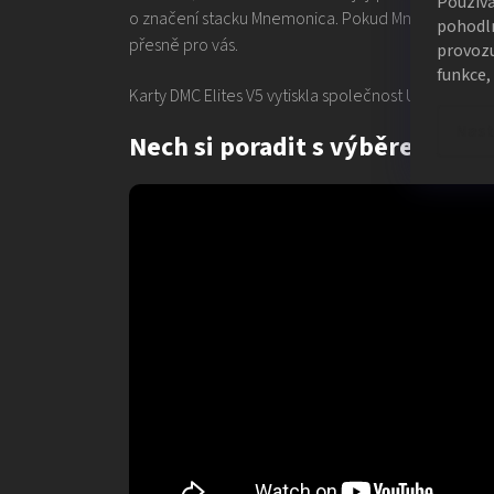
Použív
o značení stacku Mnemonica. Pokud Mnemonicu použív
pohodln
přesně pro vás.
provozu
funkce,
Karty DMC Elites V5 vytiskla společnost United St
Nast
Nech si poradit s výběrem kare