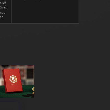
elký
ím na
a po
st.