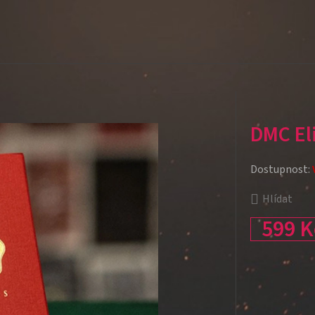
DMC El
Dostupnost:
Hlídat
599 K
Měrná cena