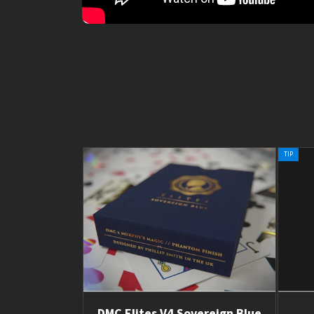
TIP
DMC Elites V4 Sovereign Blue